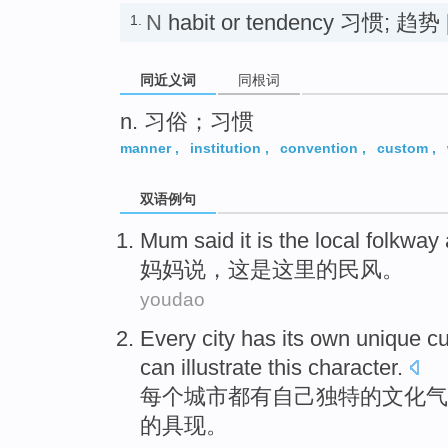
N
habit or tendency 习惯; 趋势
1.
同近义词
同根词
n. 习俗；习惯
manner
,
institution
,
convention
,
custom
,
双语例句
Mum
said
it
is
the
local folkway
妈妈
说
，
这
是
这里
的
民风
。
youdao
Every
city
has
its own
unique
cu
can
illustrate
this
character.
每个
城市
都有
自己
独特的
文化
气
的具现。