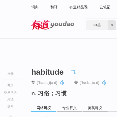
词典
翻译
有道精品课
云笔记
中英
有道 - 网易旗下搜索
habitude
目录
英
[ˈhæbɪˌtjuːd]
美
[ˈhæbɪˌtuːd]
释义
n. 习俗；习惯
权威词典
用法
例句
网络释义
专业释义
英英释义