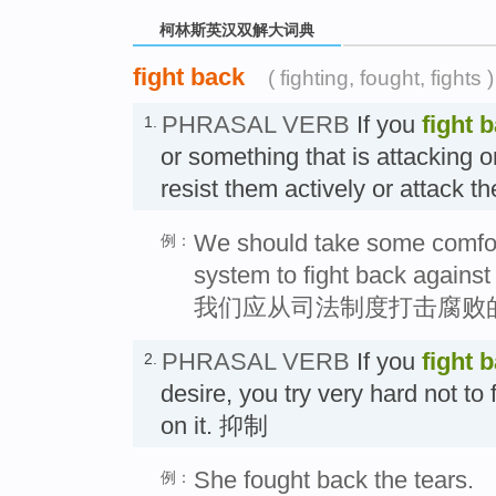
柯林斯英汉双解大词典
fight back
( fighting, fought, fights )
PHRASAL VERB
If you
fight 
1.
or something that is attacking 
resist them actively or attack
We should take some comfort 
例：
system to fight back against 
我们应从司法制度打击腐败
PHRASAL VERB
If you
fight 
2.
desire, you try very hard not to f
on it. 抑制
She fought back the tears.
例：