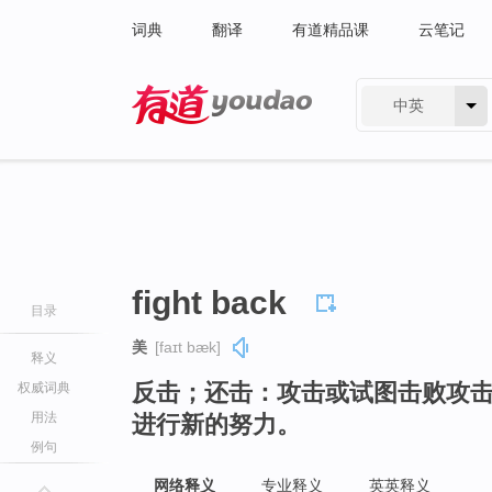
词典
翻译
有道精品课
云笔记
中英
有道 - 网易旗下搜索
fight back
目录
美
[faɪt bæk]
释义
反击；还击：攻击或试图击败攻
权威词典
用法
进行新的努力。
例句
网络释义
专业释义
英英释义