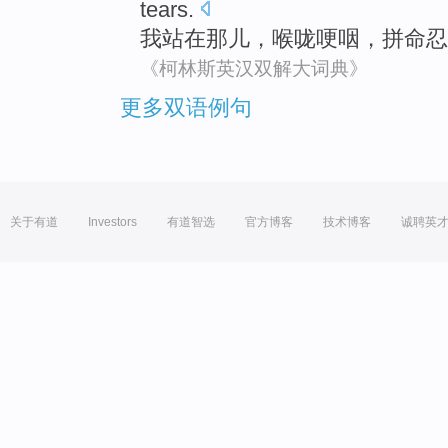
tears
.
我站
在
那儿
，
喉咙
哽咽
，
拼命
忍
《柯林斯英汉双解大词典》
更多双语例句
关于有道
Investors
有道智选
官方博客
技术博客
诚聘英