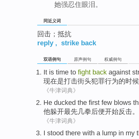
她强忍住眼泪。
同近义词
回击；抵抗
reply
,
strike back
双语例句
原声例句
权威例句
It
is
time
to
fight
back
against
st
现在
是
打击
街头
犯罪行为
的
时候
《牛津词典》
He
ducked
the first
few
blows
th
他
躲开
最先
几
拳
后
便开始反击。
《牛津词典》
I stood
there
with a
lump
in
my t