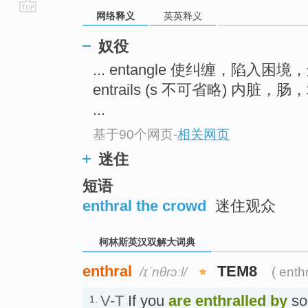
网络释义
英英释义
go
top
奴役
... entangle 使纠缠，陷入困
entrails (s 不可省略) 
...
基于90个网页
-
相关网页
迷住
短语
enthral the crowd
迷住观众
柯林斯英汉双解大词典
enthral
TEM8
/ɪˈnθrɔːl/
( enth
V-T
If you
are enthralled
by
som
1.