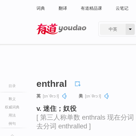
词典
翻译
有道精品课
云笔记
中英
有道 - 网易旗下搜索
enthral
目录
英
[ɪnˈθrɔːl]
美
[ɪnˈθrɔːl]
释义
v. 迷住；奴役
权威词典
用法
[ 第三人称单数 enthrals 现在分词 ent
例句
去分词 enthralled ]