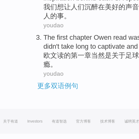
我们
想
让
人们
沉醉
在
美好
的
声音
人的事。
youdao
The first
chapter
Owen
read
wa
didn't
take long to captivate an
欧文
读
的
第一
章
当然
是
关于
足球
瘾
。
youdao
更多双语例句
关于有道
Investors
有道智选
官方博客
技术博客
诚聘英