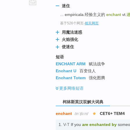
迷住
go
... empiricala.经验主义的
enchant
vt.
top
基于526个网页
-
相关网页
用魔法迷惑
火焰强化
使迷住
短语
ENCHANT ARM
赋法战争
Enchant U
百变佳人
Enchant Totem
强化图腾
更多
网络短语
柯林斯英汉双解大词典
enchant
CET6+ TEM4
/ɪnˈtʃɑːnt/
1.
V-T
If you
are enchanted
by
someon