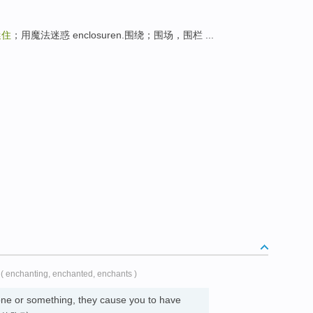
迷住
；用魔法迷惑 enclosuren.围绕；围场，围栏 ...
( enchanting, enchanted, enchants )
e or something, they cause you to have