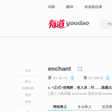
词典
翻译
有道精品课
中
有道 - 网易旗下搜索
enchant
目录
英
[ɪnˈtʃɑːnt]
美
[ɪnˈtʃænt]
释义
v. <正式>使陶醉，使入迷；对……施魔法
权威词典
[ 第三人称单数 enchants 现在分词 enchant
用法
例句
网络释义
专业释义
英英