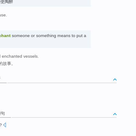
re. 使陶醉
use.
chant
someone or something means to put a
nd enchanted vessels.
的故事。
析
例句
?