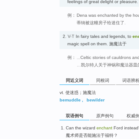
feelings of great delight or pleasu
例：
Dena was enchanted by the ho
蒂纳被这幢房子给迷住了.
2.
V-T
In fairy tales and legends, to
en
magic spell on them. 施魔法于
例：
...Celtic stories of cauldrons a
…凯尔特人关于神锅和魔法器皿
同近义词
同根词
词语辨
vt. 使迷惑；施魔法
bemuddle
,
bewilder
双语例句
原声例句
权威
Can
the wizard
enchant
Ford instead
魔术师
是否
能
施法于福特？