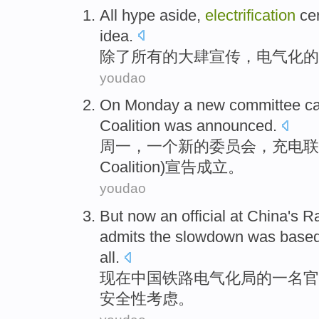
All
hype aside
,
electrification
cer
idea.
除了
所有
的大肆宣传，
电气化
的
youdao
On Monday
a
new
committee
ca
Coalition
was
announced
.
周一
，
一个
新的
委员会
，
充电
联
Coalition)
宣告
成立。
youdao
But now
an
official
at
China's
Ra
admits
the
slowdown
was
base
all.
现在
中国
铁路
电气化
局
的一
名官
安全性
考虑
。