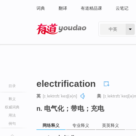
词典
翻译
有道精品课
云笔记
中英
有道 - 网易旗下搜索
electrification
目录
英
[ɪˌlektrɪfɪˈkeɪʃ(ə)n]
美
[ɪˌlektrɪfɪˈkeɪʃ(ə)n
释义
n. 电气化；带电；充电
权威词典
用法
例句
网络释义
专业释义
英英释义