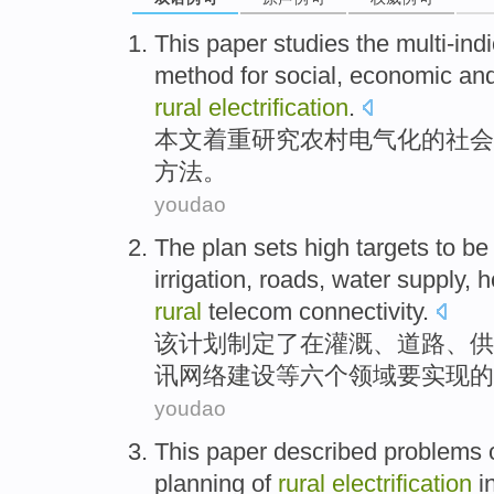
This paper
studies
the multi-ind
method
for
social
,
economic
an
rural
electrification
.
本文
着重
研究
农村
电气化
的
社会
方法
。
youdao
The
plan
sets
high
targets
to be
irrigation
,
roads
,
water supply
,
h
rural
telecom connectivity
.
该
计划制定
了
在
灌溉
、
道路
、
供
讯
网络建设等
六个
领域
要
实现
的
youdao
This paper
described
problems
planning
of
rural
electrification
i