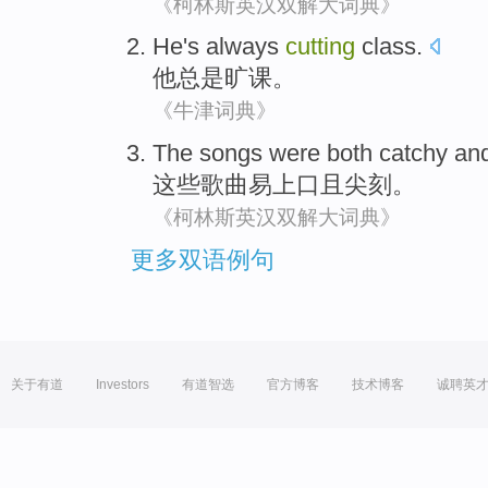
《柯林斯英汉双解大词典》
He
's always
cutting
class
.
他
总是
旷课
。
《牛津词典》
The
songs
were both catchy
an
这些
歌曲
易
上口
且尖刻。
《柯林斯英汉双解大词典》
更多双语例句
关于有道
Investors
有道智选
官方博客
技术博客
诚聘英