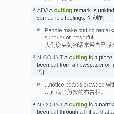
ADJ
A
cutting
remark is unkind 
2.
someone's feelings. 尖刻的
People make cutting remarks
例：
superior or powerful.
人们说尖刻的话来帮自己感
N-COUNT
A
cutting
is a piece 
3.
been cut from a newspaper o
语]
...notice boards crowded wi
例：
…贴满了剪报的布告栏。
N-COUNT
A
cutting
is a narro
4.
been cut through a hill so that a