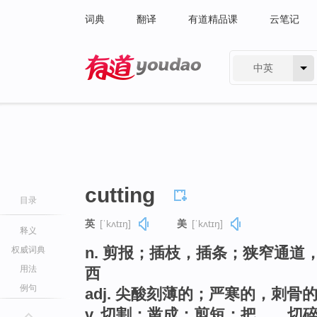
词典
翻译
有道精品课
云笔记
中英
有道 - 网易旗下搜索
cutting
目录
英
[ˈkʌtɪŋ]
美
[ˈkʌtɪŋ]
释义
n. 剪报；插枝，插条；狭窄通
权威词典
用法
西
例句
adj. 尖酸刻薄的；严寒的，刺骨
v. 切割；凿成；剪短；把……切碎