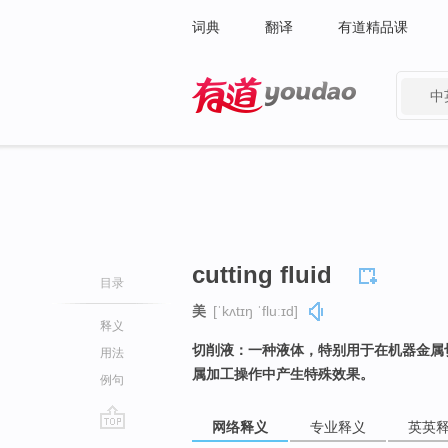
词典
翻译
有道精品课
中
有道 - 网易旗下搜索
cutting fluid
目录
美
[ˈkʌtɪŋ ˈfluːɪd]
释义
切削液：一种液体，特别用于在机器金属
用法
属加工操作中产生特殊效果。
例句
网络释义
专业释义
英英
go