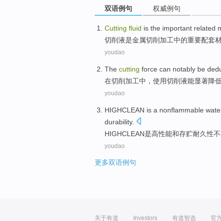
双语例句
权威例句
Cutting
fluid
is
the
important
related
m
切削
液
是
金属
切削
加工
中的
重要
配套
youdao
The
cutting
force
can
notably
be ded
在
切削
加工
中
，
使用
切削
液
能
显著
降
youdao
HIGHCLEAN
is
a nonflammable wate
durability
.
HIGHCLEAN
是
高性能
和
存贮
耐久性
不
youdao
更多双语例句
关于有道
Investors
有道智选
官