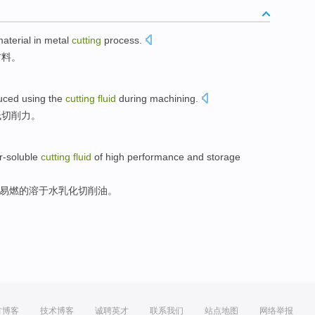
aterial
in
metal
cutting
process
.
材料
。
uced
using
the
cutting
fluid
during
machining
.
低切削
力
。
r-soluble
cutting
fluid
of
high
performance
and
storage
易燃
的
溶于水乳化
切削
油。
方博客
技术博客
诚聘英才
联系我们
站点地图
网络举报