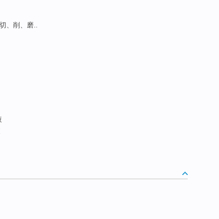
切、削、磨..
液
液