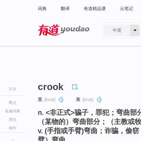
词典
翻译
有道精品课
云笔记
中英
有道 - 网易旗下搜索
crook
目录
英
[krʊk]
美
[krʊk]
释义
n. <非正式>骗子，罪犯；弯曲
权威词典
用法
（某物的）弯曲部分；（主教或
例句
v. (手指或手臂)弯曲；诈骗，
臂）弯曲