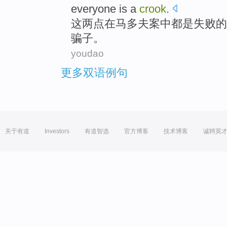
everyone
is
a
crook
.
这
两点
在
马
多夫
案中
都
是
失败
的
骗子。
youdao
更多双语例句
关于有道
Investors
有道智选
官方博客
技术博客
诚聘英