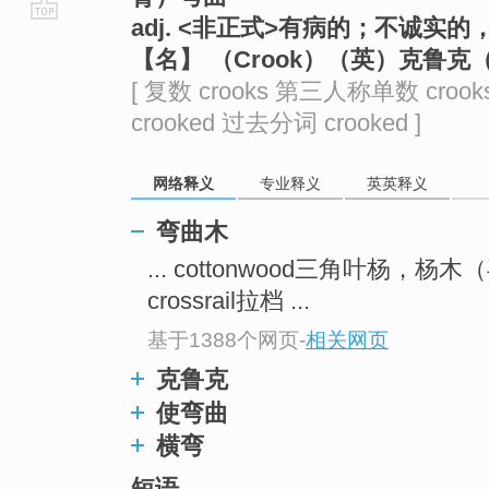
adj. <非正式>有病的；不诚实的
go
【名】 （Crook）（英）克鲁克
top
[ 复数 crooks 第三人称单数 croo
crooked 过去分词 crooked ]
网络释义
专业释义
英英释义
弯曲木
... cottonwood三角叶杨，
crossrail拉档 ...
基于1388个网页
-
相关网页
克鲁克
使弯曲
横弯
短语