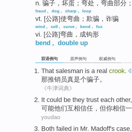
n. 骗子，坏蛋；弯处，弯曲部分
fraud
,
dog
,
sharp
,
loop
vt. [公路]使弯曲；欺骗，诈骗
wind
,
sell
,
curve
,
bend
,
fox
vi. [公路]弯曲，成钩形
bend
,
double up
双语例句
原声例句
权威例句
That
salesman
is a
real
crook
.
那
推销员
真是个
骗子
。
《牛津词典》
It could be
they
trust
each other
可能
他们
互相
信任
，
但
你
相信
一
youdao
Both
failed
in
Mr. Madoff
's
case