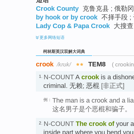
Crook County
克鲁克县 ; 俄勒
by hook or by crook
不择手段 ;
Lady Cop & Papa Crook
大搜查 
更多
网络短语
柯林斯英汉双解大词典
crook
TEM8
/krʊk/
( crooki
N-COUNT
A
crook
is a dishon
1.
criminal. 无赖; 恶棍
[非正式]
The man is a crook and a lia
例：
这名男子是个恶棍和骗子。
N-COUNT
The crook of
your ar
2.
inside part where you bend yo