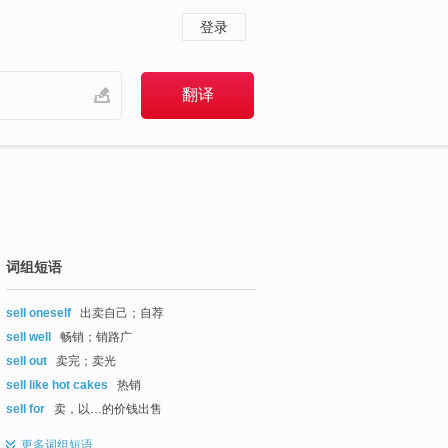
登录
词组短语
sell oneself
出卖自己；自荐
sell well
畅销；销路广
sell out
卖完；卖光
sell like hot cakes
热销
sell for
卖，以…的价钱出售
更多
词组短语