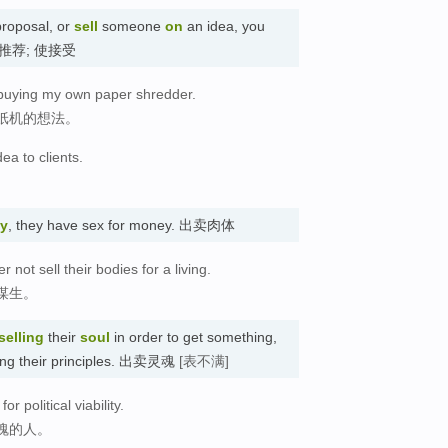
roposal, or
sell
someone
on
an idea, you
ne. 推荐; 使接受
f buying my own paper shredder.
纸机的想法。
ea to clients.
。
y
, they have sex for money. 出卖肉体
 not sell their bodies for a living.
谋生。
selling
their
soul
in order to get something,
oning their principles. 出卖灵魂
[表不满]
r political viability.
魂的人。