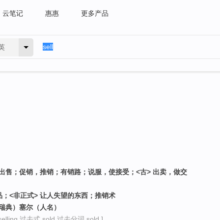
云笔记
惠惠
更多产品
英
钱出售；促销，推销；有销路；说服，使接受；<古> 出卖，做交
售品；<非正式> 让人失望的东西；推销术
、瑞典）塞尔（人名）
lling 过去式 sold 过去分词 sold ]