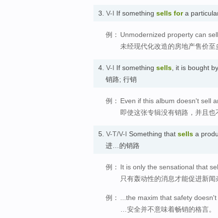
3.
V-I
If something
sells
for
a particula
例：
Unmodernized property can sell 
未经现代化改造的房地产售价至
4.
V-I
If something
sells
, it is bought b
销路; 行销
例：
Even if this album doesn't sell a
即使这张专辑没有销路，并且也
5.
V-T/V-I
Something that
sells
a produ
进…的销路
例：
It is only the sensational that 
只有轰动性的消息才能促进新闻
例：
...the maxim that safety doesn't 
…安全并不意味着畅销的格言。