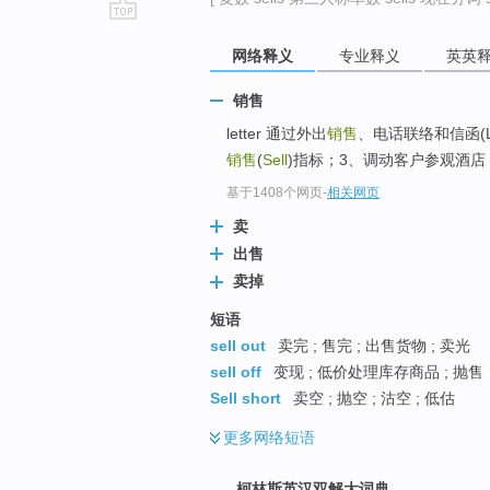
go
网络释义
专业释义
英英
top
销售
letter 通过外出
销售
、电话联络和信函(
销售
(
Sell
)指标；3、调动客户参观酒店
基于1408个网页
-
相关网页
卖
出售
卖掉
短语
sell out
卖完 ; 售完 ; 出售货物 ; 卖光
sell off
变现 ; 低价处理库存商品 ; 抛售
Sell short
卖空 ; 抛空 ; 沽空 ; 低估
更多
网络短语
柯林斯英汉双解大词典