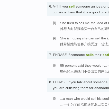
6.
V-T
If you
sell
someone an idea or p
convince them that it is a good o
例：
She tried to sell me the idea o
她努力向我灌输买一台自己的碎
例：
She is hoping she can sell the id
她希望她能使客户接受这一想法
7.
PHRASE
If someone
sells
their
bod
例：
85 percent said they would rather
85%的人说她们不会出卖肉体以
8.
PHRASE
If you talk about someone
you are criticizing them for aband
例：
...a man who would sell his soul fo
…一个为了政治前途甘愿出卖灵