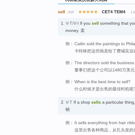
sell
CET4 TEM4
/sɛl/
( 
1.
V-T/V-I
If you
sell
something that you
money. 卖
例：
Catlin sold the paintings to Phil
卡特林把这些画卖给了费城实业
例：
The directors sold the business 
董事们把这个公司以1480万美
例：
When is the best time to sell?
什么时候才是出售的最佳时机呢
2.
V-T
If a shop
sells
a particular thing
销
例：
It sells everything from hair ribb
这里出售各种商品，从扎头发的