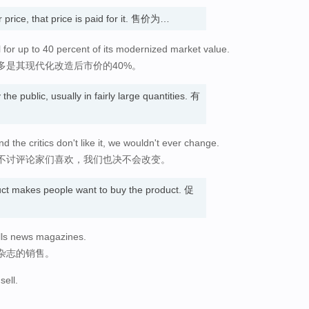
r price, that price is paid for it. 售价为…
for up to 40 percent of its modernized market value.
多是其现代化改造后市价的40%。
y the public, usually in fairly large quantities. 有
nd the critics don't like it, we wouldn't ever change.
不讨评论家们喜欢，我们也决不会改变。
ct makes people want to buy the product. 促
sells news magazines.
杂志的销售。
sell.