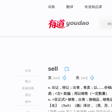
词典
翻译
有道精品课
中
有道 - 网易旗下搜索
sell
目录
英
[sel]
美
[sel]
释义
v. 出让，转让；出售，售卖；以……价
权威词典
易；<古> 欺骗；用以销售（一定数量）
用法
n. <非正式> 销售，出售；推销品，销
例句
【名】 （Sell）（德）泽尔，（英、芬
[ 复数 sells 第三人称单数 sells 现在分词 se