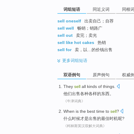
词组短语
同近义词
同根
sell oneself
出卖自己；自荐
sell well
畅销；销路广
sell out
卖完；卖光
sell like hot cakes
热销
sell for
卖，以…的价钱出售
更多
词组短语
双语例句
原声例句
权威
They
sell
all kinds
of
things
.
他们
出售
各种
各样
的
东西。
《牛津词典》
When
is
the
best
time to
sell
?
什么时候
才是
出售
的
最佳
时机
呢?
《柯林斯英汉双解大词典》