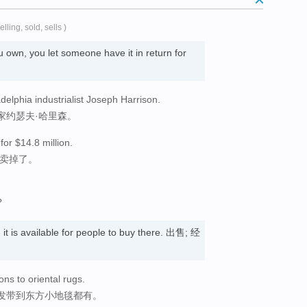
selling, sold, sells )
 own, you let someone have it in return for
adelphia industrialist Joseph Harrison.
家约瑟夫·哈里森。
for $14.8 million.
元卖掉了。
?
, it is available for people to buy there. 出售; 经
ons to oriental rugs.
发带到东方小地毯都有。