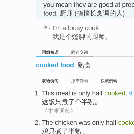
you mean they are good at pre
food. 厨师 (指擅长烹调的人)
I'm a lousy cook.
例：
我是个蹩脚的厨师。
词组短语
同近义词
cooked food
熟食
双语例句
原声例句
权威例句
This
meal
is only
half
cooked
.
这
饭
只
煮
了个
半
熟。
《牛津词典》
The chicken
was only
half
cook
鸡
只
煮
了
半
熟。