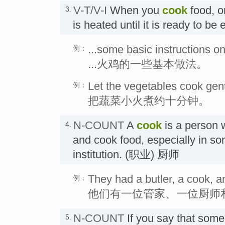
V-T/V-I
When you
cook
food, o
3.
is heated until it is ready to b
...some basic instructions o
例：
...火鸡的一些基本做法。
Let the vegetables cook gent
例：
把蔬菜小火煮约十分钟。
N-COUNT
A
cook
is a person 
4.
and cook food, especially in s
institution. (职业) 厨师
They had a butler, a cook, a
例：
他们有一位管家、一位厨师
N-COUNT
If you say that som
5.