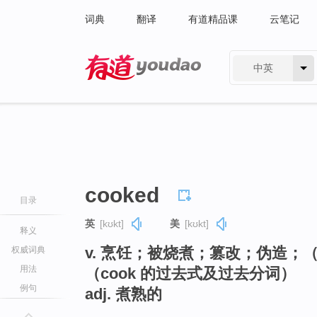
词典
翻译
有道精品课
云笔记
中英
有道 - 网易旗下搜索
cooked
目录
英
[kʊkt]
美
[kʊkt]
释义
v. 烹饪；被烧煮；篡改；伪造；
权威词典
用法
（cook 的过去式及过去分词）
例句
adj. 煮熟的