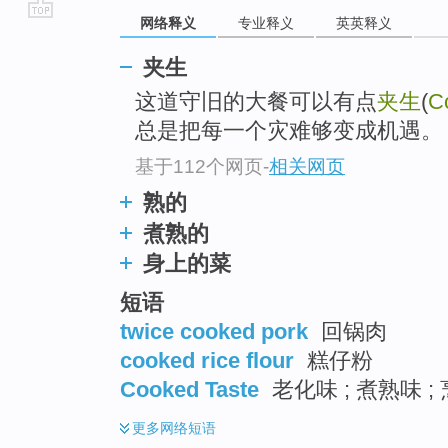
网络释义
专业释义
英英释义
go
top
夹生
这道守旧的大餐可以有点
夹生
(
C
总是把每一个灾难够变成机遇。
基于112个网页
-
相关网页
熟的
煮熟的
身上的菜
短语
twice cooked pork
回锅肉
cooked rice flour
糕仔粉
Cooked Taste
老化味 ; 煮熟味 ;
更多
网络短语