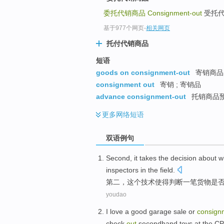
委托代销商品
Consignment-out
受托代销商
基于977个网页
-
相关网页
托付代销商品
短语
goods on consignment-out
寄销商品 
consignment out
寄销 ; 寄销品
advance consignment-out
托销商品预
更多
网络短语
双语例句
Second
,
it
takes the
decision about w
inspectors
in the
field
.
第二
，
这个
技术使得
判断
一
笔
货物
是
youdao
I
love
a
good
garage sale
or
consign
check
out
secondhand
toys
at
the C