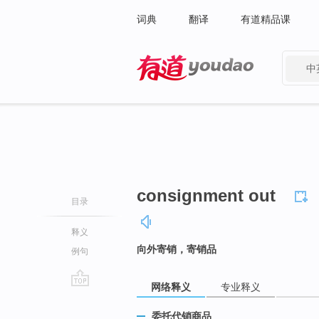
词典
翻译
有道精品课
中
有道 - 网易旗下搜索
consignment out
目录
释义
向外寄销，寄销品
例句
网络释义
专业释义
go
top
委托代销商品