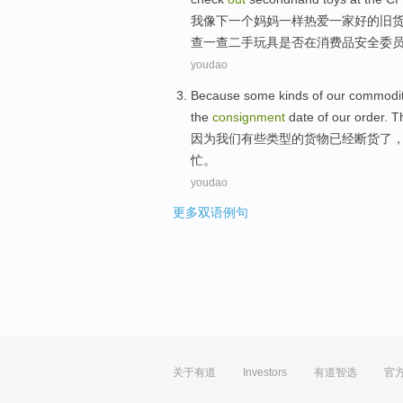
我
像
下
一
个
妈妈
一样
热爱
一家
好的
旧
查
一查
二手
玩具是否在消费品安全
委
youdao
Because
some
kinds
of
our
commodit
the
consignment
date
of our
order
.
T
因为
我们
有些
类型
的
货物
已经
断货
了
忙
。
youdao
更多双语例句
关于有道
Investors
有道智选
官