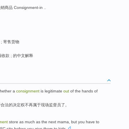
品 Consignment-in ..
; 寄售货物
收款 ; 的中文解释
hether
a
consignment
is
legitimate
out
of
the hands of
否
合法
的
决定权不再属于
现场
监督员
了。
ment
store
as much as
the next
mama
,
but
you
have to
PSC
site
before
you
give
them to
kids
.