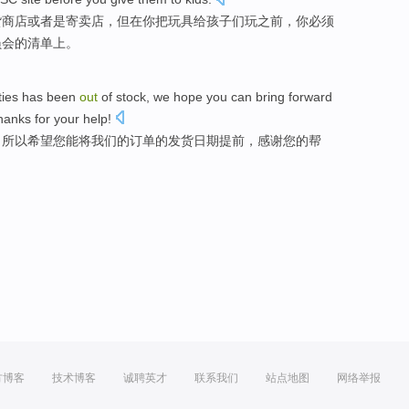
货
商店
或者
是寄卖
店，
但
在
你
把
玩具
给孩子们玩
之前
，你
必须
员会
的清单上。
ies
has been
out
of
stock
,
we
hope
you
can
bring
forward
hanks for
your
help
!
，
所以
希望
您
能
将
我们的
订单
的
发货
日期提前
，
感谢
您
的
帮
方博客
技术博客
诚聘英才
联系我们
站点地图
网络举报