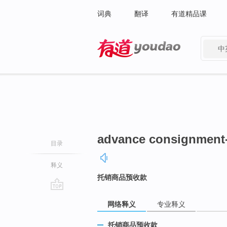
词典
翻译
有道精品课
中
有道 - 网易旗下搜索
advance consignment
目录
释义
托销商品预收款
go
网络释义
专业释义
top
托销商品预收款