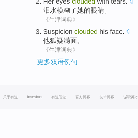
Her
eyes
clouded
with
tears
.
泪水
模糊
了
她
的眼睛
。
《牛津词典》
Suspicion
clouded
his
face.
他
狐疑
满面。
《牛津词典》
更多双语例句
关于有道
Investors
有道智选
官方博客
技术博客
诚聘英