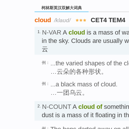
柯林斯英汉双解大词典
cloud
CET4 TEM4
/klaʊd/
N-VAR
A
cloud
is a mass of wat
1.
in the sky. Clouds are usually wh
云
...the varied shapes of the c
例：
…云朵的各种形状。
...a black mass of cloud.
例：
…一团乌云。
N-COUNT
A
cloud
of
somethin
2.
dust is a mass of it floating in
例：