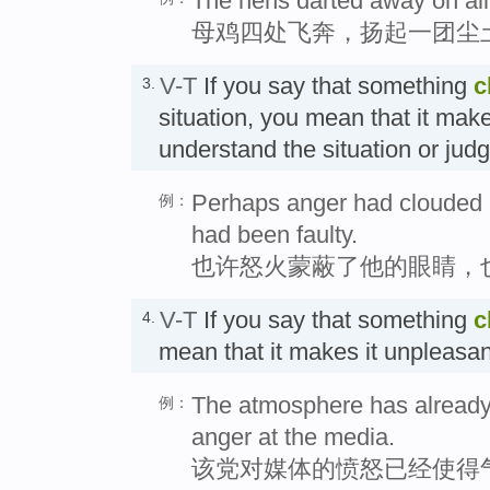
The hens darted away on all 
母鸡四处飞奔，扬起一团尘
V-T
If you say that something
c
3.
situation, you mean that it mak
understand the situation or jud
Perhaps anger had clouded h
例：
had been faulty.
也许怒火蒙蔽了他的眼睛，
V-T
If you say that something
c
4.
mean that it makes it unplea
The atmosphere has already 
例：
anger at the media.
该党对媒体的愤怒已经使得