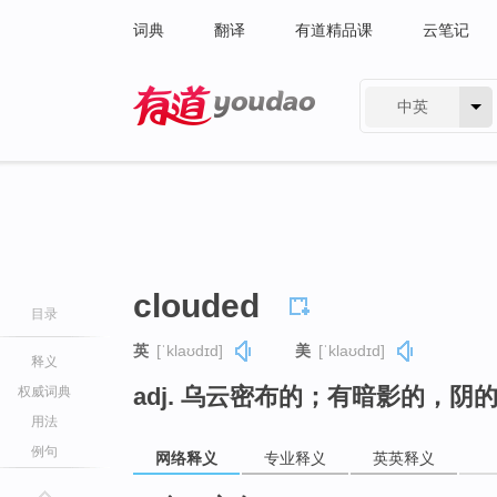
词典
翻译
有道精品课
云笔记
中英
有道 - 网易旗下搜索
clouded
目录
英
[ˈklaʊdɪd]
美
[ˈklaʊdɪd]
释义
adj. 乌云密布的；有暗影的，阴
权威词典
用法
例句
网络释义
专业释义
英英释义