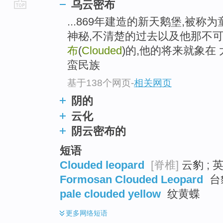
乌云密布
go
...869年建造的新天鹅堡,被称
top
神秘,不清楚的过去以及他那不可
布
(
Clouded
)的,他的将来就象在
蛮民族
基于138个网页
-
相关网页
阴的
云化
阴云密布的
短语
Clouded leopard
[脊椎]
云豹 ; 
Formosan Clouded Leopard
台
pale clouded yellow
纹黄蝶
更多
网络短语