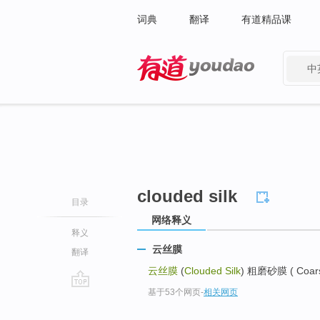
词典
翻译
有道精品课
中
有道 - 网易旗下搜索
clouded silk
目录
网络释义
释义
云丝膜
翻译
云丝膜
(
Clouded Silk
) 粗磨砂膜 ( Coars
基于53个网页
-
相关网页
go
top