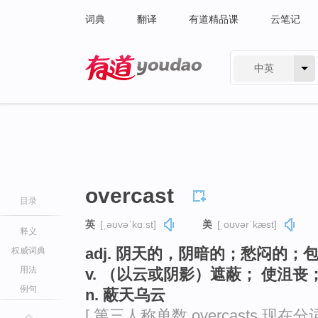
词典
翻译
有道精品课
云笔记
中英
有道 - 网易旗下搜索
overcast
目录
英
[ˌəʊvəˈkɑːst]
美
[ˌoʊvərˈkæst]
释义
adj. 阴天的，阴暗的；愁闷的；
权威词典
用法
v. （以云或阴影）遮蔽； 使沮
例句
n. 蔽天乌云
[ 第三人称单数 overcasts 现在分词 o