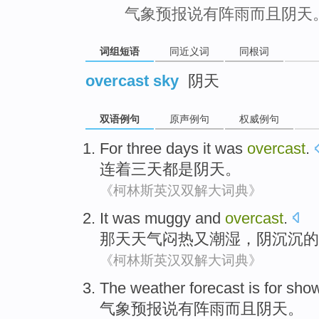
气象预报说有阵雨而且阴天
词组短语
同近义词
同根词
overcast sky
阴天
双语例句
原声例句
权威例句
For
three
days it
was
overcast
.
连着
三
天都
是
阴天
。
《柯林斯英汉双解大词典》
It
was muggy
and
overcast
.
那天
天气
闷热又潮湿，阴沉沉的
《柯林斯英汉双解大词典》
The weather
forecast
is
for sho
气象
预报说
有
阵雨
而且
阴天
。