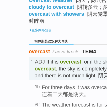
Overcast Weather
阴天 ; 阴云
cloudy to overcast
阴转多云 ; 
overcast with showers
阴云笼罩
时阵雨
更多
网络短语
柯林斯英汉双解大词典
overcast
TEM4
/ˈəʊvəˌkæst/
ADJ
If it is
overcast
, or if the 
1.
overcast
, the sky is completel
and there is not much light. 
For three days it was overca
例：
连着三天都是阴天。
The weather forecast is for 
例：