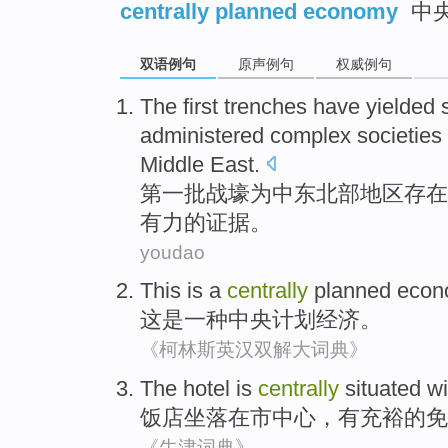
centrally planned economy
中
双语例句
原声例句
权威例句
The first
trenches have yielded
administered
complex
societies
Middle East
.
第一
批
战壕
为
中东
北部
地区
存在
有力的
证据
。
youdao
This
is
a
centrally
planned
econ
这
是
一种
中央
计划
经济
。
《柯林斯英汉双解大词典》
The hotel
is
centrally
situated
wi
饭店
坐落
在市中心，
有
充裕的
免
《牛津词典》