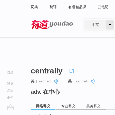
词典
翻译
有道精品课
云笔记
中英
有道 - 网易旗下搜索
centrally
目录
英
[ˈsentrəli]
美
[ˈsentrəli]
释义
adv. 在中心
用法
例句
网络释义
专业释义
英英释义
go