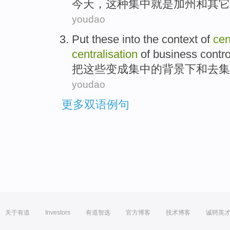
今天
，
这种
集中
就是
加州
和
其它
youdao
Put
these
into
the
context
of
cen
centralisation
of
business
contro
把
这些
变成
集中
的
背景下
和
去集
youdao
更多双语例句
关于有道
Investors
有道智选
官方博客
技术博客
诚聘英