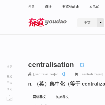
词典
翻译
有道精品课
云笔记
中英
有道 - 网易旗下搜索
centralisation
目录
英
[ˌsentrəlaɪˈzeɪʃən]
美
[ˌsentrəlɪˈzeʃən]
释义
n. （英）集中化（等于 centraliza
用法
例句
网络释义
英英释义
go