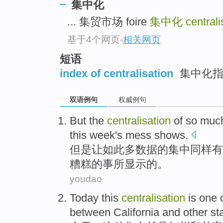
集中化
top
... 集贸市场 foire
集中化
centrali
基于4个网页
-
相关网页
短语
index of centralisation
集中化指
双语例句
权威例句
But
the
centralisation
of
so
muc
this week
's
mess
shows
.
但是
让
如此
多
数据
的
集中
同样
有
糟糕
的事所
显示
的。
youdao
Today
this
centralisation
is
one
between
California
and
other
st