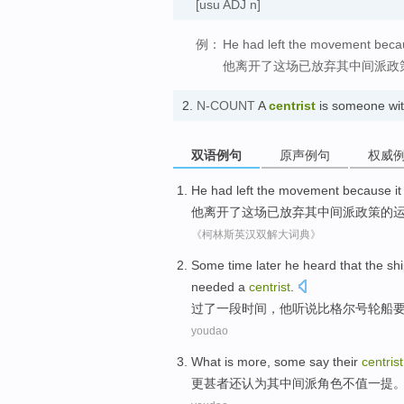
[usu ADJ n]
例：
He had left the movement becaus
他离开了这场已放弃其中间派政
2.
N-COUNT
A
centrist
is someone wit
双语例句
原声例句
权威
He
had
left
the movement
because i
他
离开了
这场
已
放弃
其
中间派
政策的
《柯林斯英汉双解大词典》
Some time
later
he
heard
that
the sh
needed
a
centrist
.
过了
一
段
时间，
他
听说比格尔号
轮船
youdao
What
is more
, some
say
their
centrist
更
甚者还
认为
其
中间派
角色
不值一提