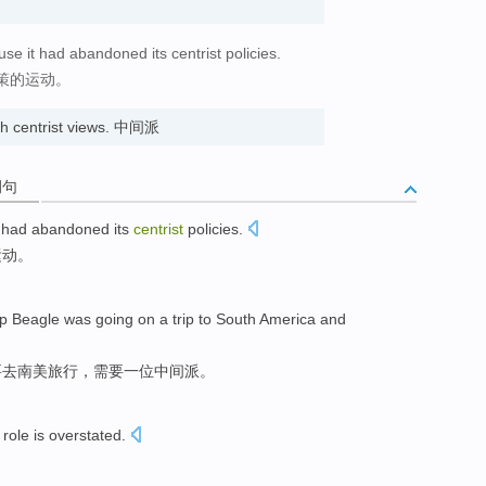
e it had abandoned its centrist policies.
策的运动。
h centrist views. 中间派
例句
t
had
abandoned
its
centrist
policies
.
运动。
ip Beagle was
going
on
a
trip
to
South America
and
要去
南美
旅行
，需要一位中间派。
role
is overstated
.
。