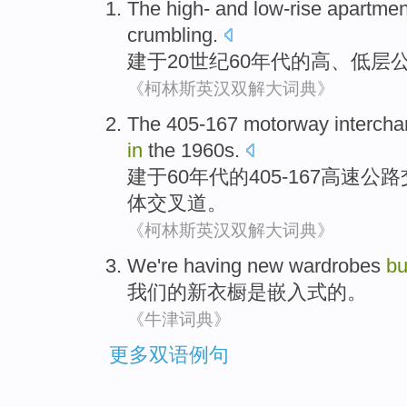
The
high
- and
low-rise
apartmen
crumbling
.
建于
20世纪60
年代
的
高
、
低层
《柯林斯英汉双解大词典》
The
405
-
167
motorway
interch
in
the 1960
s
.
建于
60年代
的
405
-
167
高速公路
体交叉道。
《柯林斯英汉双解大词典》
We
're having
new
wardrobes
bu
我们
的
新
衣橱是嵌入式
的。
《牛津词典》
更多双语例句