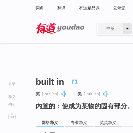
词典
翻译
有道精品课
云笔记
中英
有道 - 网易旗下搜索
built in
目录
英
[ˌbɪlt ˈɪn]
美
[ˌbɪlt ˈɪn]
释义
内置的：使成为某物的固有部分
例句
网络释义
专业释义
英英释义
go
top