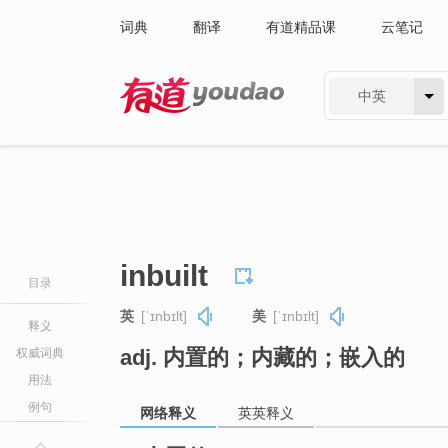
词典
翻译
有道精品课
云笔记
中英
有道 - 网易旗下搜索
inbuilt
目录
英
[ˈɪnbɪlt]
美
[ˈɪnbɪlt]
释义
adj. 内置的；内藏的；嵌入的
权威词典
用法
例句
网络释义
英英释义