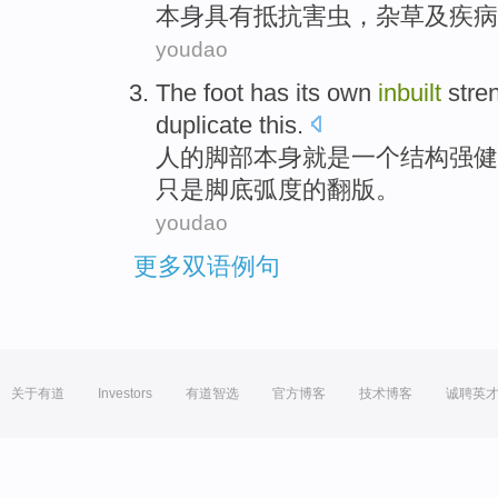
本身
具有
抵抗
害虫
，
杂草
及
疾病
youdao
The
foot has
its own
inbuilt
stre
duplicate
this.
人
的
脚部
本身
就是一个结构强健
只是脚底弧度的翻版。
youdao
更多双语例句
关于有道
Investors
有道智选
官方博客
技术博客
诚聘英