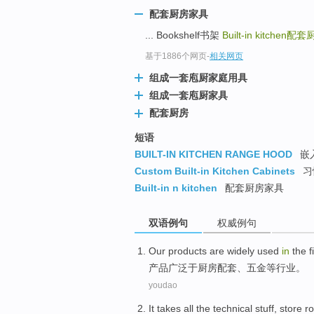
配套厨房家具
... Bookshelf书架
Built-in kitchen
配套
基于1886个网页
-
相关网页
组成一套庖厨家庭用具
组成一套庖厨家具
配套厨房
短语
BUILT-IN KITCHEN RANGE HOOD
嵌
Custom Built-in Kitchen Cabinets
习
Built-in n kitchen
配套厨房家具
双语例句
权威例句
Our products
are
widely used
in
the
f
产品
广泛
于厨房
配套
、五金
等
行业
。
youdao
It takes
all
the
technical
stuff
,
store
r