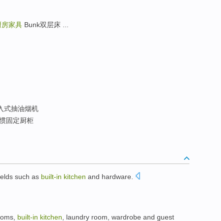
厨房家具
Bunk双层床 ...
入式抽油烟机
惯固定厨柜
ields
such as
built-in
kitchen
and
hardware
.
ooms,
built-in
kitchen
,
laundry
room,
wardrobe
and
guest