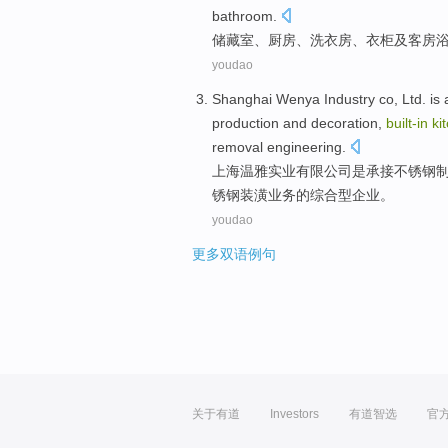
bathroom
.
储藏室
、
厨房
、
洗衣房
、
衣柜
及
客房
youdao
Shanghai
Wenya Industry
co
, Ltd.
is
a
production
and
decoration
,
built-in
ki
removal
engineering
.
上海
温雅
实业
有限
公司
是
承接
不锈钢
锈钢
装潢
业务
的综合型
企业
。
youdao
更多双语例句
关于有道
Investors
有道智选
官