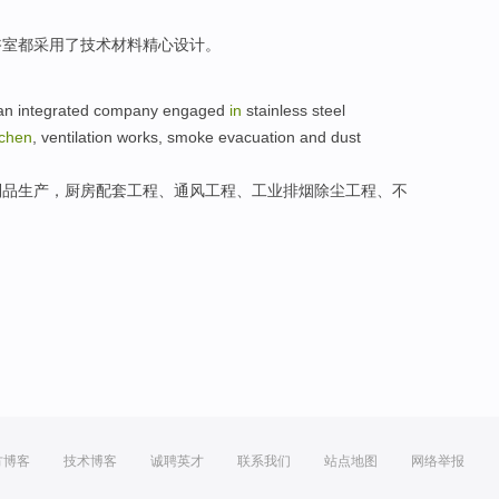
浴室
都
采用了
技术
材料
精心设计。
n integrated
company
engaged
in
stainless steel
tchen
,
ventilation
works
,
smoke evacuation
and
dust
制品
生产
，
厨房
配套
工程
、
通风
工程、工业排
烟
除尘
工程、不
方博客
技术博客
诚聘英才
联系我们
站点地图
网络举报