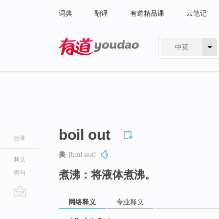
词典
翻译
有道精品课
云笔记
中英
有道 - 网易旗下搜索
boil out
目录
美
[bɔɪl aʊt]
释义
煮沸：将液体煮沸。
例句
网络释义
专业释义
go
top