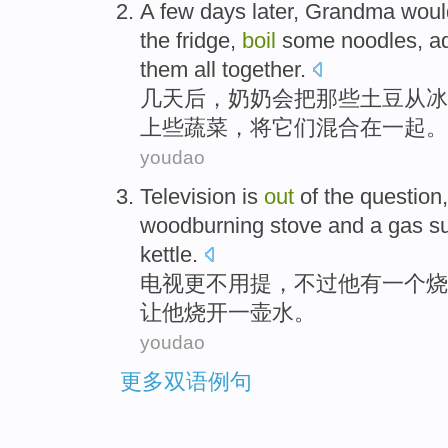
A
few days later, Grandma woul
the fridge,
boil
some noodles, a
them all together.
几
天后，奶奶会把那些土豆从冰
上些蔬菜，将它们混合在一起。
youdao
Television
is
out
of the question
woodburning
stove
and
a
gas s
kettle.
电视
更不用提，
不过
他
有
一
个烧
让
他
烧开
一壶水。
youdao
更多双语例句