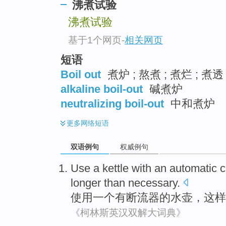
沸煮试验
沸煮试验
基于1个网页
-
相关网页
短语
Boil out
煮炉 ; 熬煮 ; 煮烂 ; 煮透
alkaline boil-out
碱煮炉
neutralizing boil-out
中和煮炉
更多
网络短语
双语例句
权威例句
Use
a
kettle
with
an
automatic
c
longer than necessary.
使用
一个
有
断流
器的
水壶
，
这样
《柯林斯英汉双解大词典》