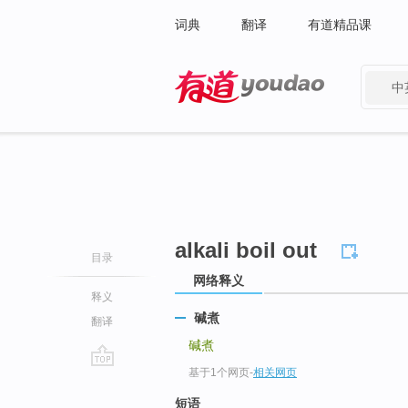
词典
翻译
有道精品课
中
有道 - 网易旗下搜索
alkali boil out
目录
网络释义
释义
碱煮
翻译
碱煮
基于1个网页
-
相关网页
go
top
短语