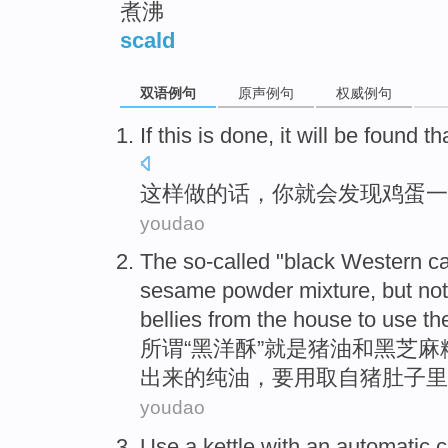
煮沸
scald
双语例句
原声例句
权威例句
If this
is
done
,
it will
be
found th
这样
做的话
，你
就
会
发现
鸡蛋一
youdao
The so-called
"
black
Western
c
sesame
powder
mixture
,
but
not
bellies
from
the
house
to
use
th
所谓
“
黑
洋
酥
”
就是
猪油
和
黑芝麻
出来
的
纯
油
，
要
用
取自
猪
肚子
里
youdao
Use
a
kettle
with
an
automatic
c