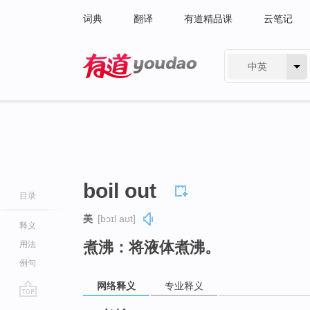
词典
翻译
有道精品课
云笔记
中英
有道 - 网易旗下搜索
boil out
目录
美
[bɔɪl aʊt]
释义
煮沸：将液体煮沸。
用法
例句
网络释义
专业释义
go