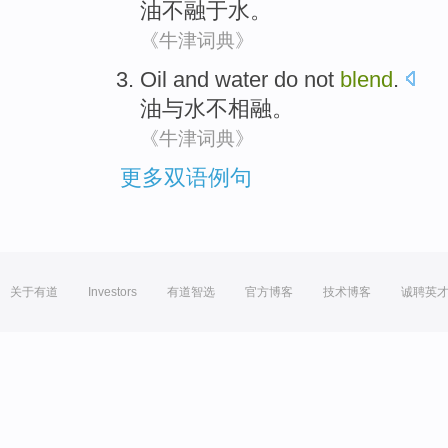
油
不
融于
水
。
《牛津词典》
Oil
and
water
do not
blend
.
油
与
水
不
相融
。
《牛津词典》
更多双语例句
关于有道
Investors
有道智选
官方博客
技术博客
诚聘英