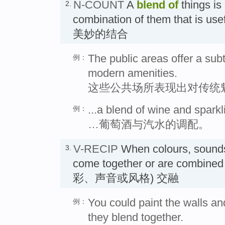
N-COUNT
A
blend
of
things is
2.
combination of them that is use
美妙的结合
The public areas offer a subt
例：
modern amenities.
这些公共场所表现出对传统
...a blend of wine and sparkl
例：
…葡萄酒与汽水的调配。
V-RECIP
When colours, sounds
3.
come together or are combined 
彩、声音或风格) 交融
You could paint the walls an
例：
they blend together.