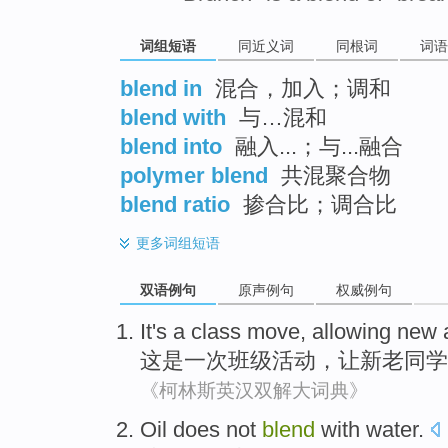
词组短语
同近义词
同根词
词语
blend in
混合，加入；调和
blend with
与…混和
blend into
融入...；与...融合
polymer blend
共混聚合物
blend ratio
掺合比；调合比
更多
词组短语
双语例句
原声例句
权威例句
It
's
a
class
move
,
allowing
new
这
是
一次
班级
活动
，
让
新
老
同学
《柯林斯英汉双解大词典》
Oil
does not
blend
with
water
.