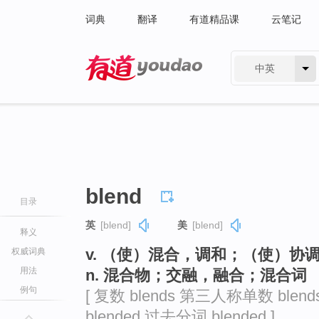
词典
翻译
有道精品课
云笔记
中英
有道 - 网易旗下搜索
blend
目录
英
[blend]
美
[blend]
释义
v. （使）混合，调和；（使）协
权威词典
用法
n. 混合物；交融，融合；混合词
例句
[ 复数 blends 第三人称单数 blen
blended 过去分词 blended ]