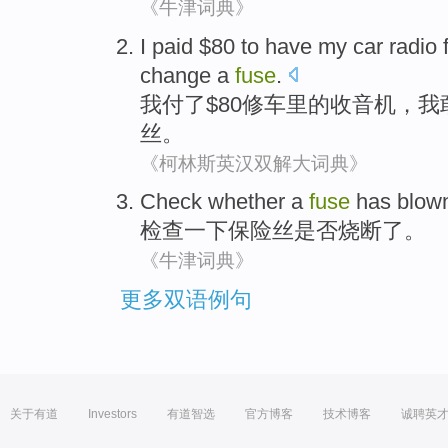
《牛津词典》
I
paid
$80 to
have my car
radio 
change
a
fuse
.
我
付了
$80
修车
里的
收音机
，我
丝。
《柯林斯英汉双解大词典》
Check
whether
a
fuse
has blow
检查一下
保险丝
是否
烧断
了。
《牛津词典》
更多双语例句
关于有道
Investors
有道智选
官方博客
技术博客
诚聘英