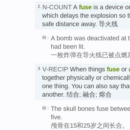
N-COUNT
A
fuse
is a device o
2.
which delays the explosion so 
safe distance away. 导火线
A bomb was deactivated at t
例：
had been lit.
一枚炸弹在导火线已被点燃
V-RECIP
When things
fuse
or
3.
together physically or chemical
one thing. You can also say tha
another. 结合; 融合; 熔合
The skull bones fuse between
例：
five.
颅骨在15和25岁之间长合。