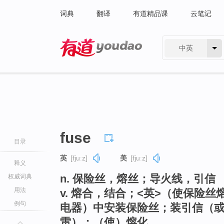
词典
翻译
有道精品课
云笔记
中英
有道 - 网易旗下搜索
fuse
目录
英
[fjuːz]
美
[fjuːz]
释义
n. 保险丝，熔丝；导火线，引信
权威词典
用法
v. 熔合，结合；<英>（使保险
例句
电器）中安装保险丝；装引信（
雷）；（使）熔化