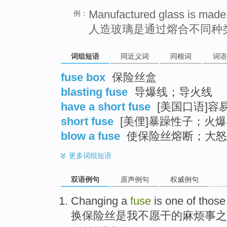
Manufactured glass is made 
例：
人造玻璃是通过熔合不同种
词组短语
同近义词
同根词
词语
fuse box
保险丝盒
blasting fuse
导爆线；导火线
have a short fuse
[美国口语]
short fuse
[美俚]暴躁性子；火
blow a fuse
使保险丝熔断；大怒
更多
词组短语
双语例句
原声例句
权威例句
Changing
a
fuse
is
one
of
those 
换
保险丝
是
我不愿干
的
麻烦事
之