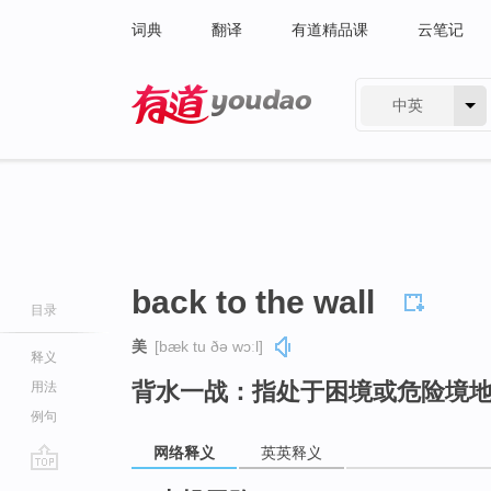
词典
翻译
有道精品课
云笔记
中英
有道 - 网易旗下搜索
back to the wall
目录
美
[bæk tu ðə wɔːl]
释义
背水一战：指处于困境或危险境
用法
例句
网络释义
英英释义
go