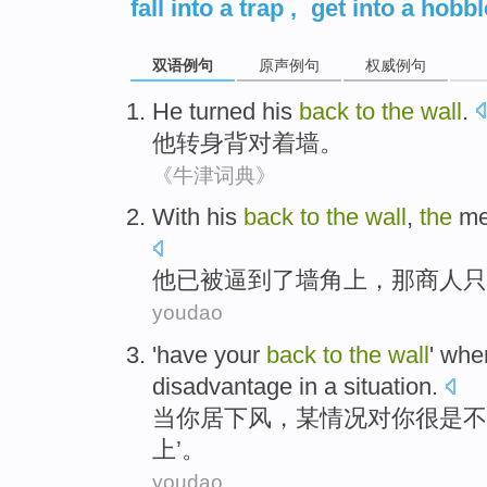
fall into a trap
,
get into a hobbl
双语例句
原声例句
权威例句
He
turned
his
back
to
the
wall
.
他
转身
背对着墙。
《牛津词典》
With
his
back
to
the
wall
,
the
me
他
已被逼到了
墙角
上，
那
商人
只
youdao
'have
your
back
to
the
wall
'
whe
disadvantage
in a
situation
.
当
你
居下风，某情况
对
你
很
是
不
上
’。
youdao