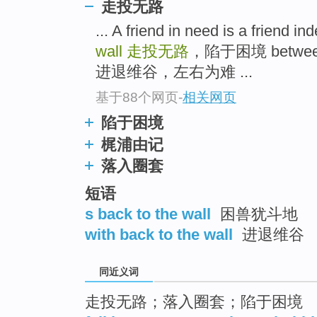
走投无路
top
... A friend in need is a frie
wall
走投无路
，陷于困境 between t
进退维谷，左右为难 ...
基于88个网页
-
相关网页
陷于困境
梶浦由记
落入圈套
短语
s back to the wall
困兽犹斗地
with back to the wall
进退维谷
同近义词
走投无路；落入圈套；陷于困境