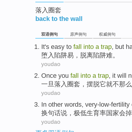
落入圈套
back to the wall
双语例句
原声例句
权威例句
It's
easy to
fall
into
a
trap
,
but ha
堕入
陷阱
易
，脱离陷阱
难
。
youdao
Once you
fall
into
a
trap
,
it will
n
一旦
落入
圈套
，摆脱它
就
不
那么
youdao
In
other words
,
very-low-fertility
换
句
话说，极低
生育率
国家
会
掉
youdao