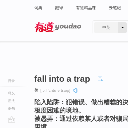
词典
翻译
有道精品课
云笔记
中英
有道 - 网易旗下搜索
fall into a trap
目录
美
[fɔːl ˈɪntu ə træp]
释义
陷入陷阱：犯错误、做出糟糕的
用法
例句
极度困难的境地。
被愚弄：通过依赖某人或者对骗
困境。
go