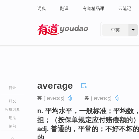
词典
翻译
有道精品课
云笔记
中英
有道 - 网易旗下搜索
average
目录
英
[ˈævərɪdʒ]
美
[ˈævərɪdʒ]
释义
n. 平均水平，一般标准；平均
权威词典
用法
担；（按保单规定应付赔偿额的
例句
adj. 普通的，平常的；不好不
的