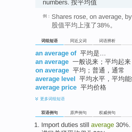
numbers. 按平均值
Shares rose, on average, b
例：
股值平均上涨了38%。
词组短语
同近义词
词语辨析
an average of
平均是…
an average
一般说来；平均起来
on average
平均；普通，通常
average level
平均水平，平均能
average price
平均价格
更多
词组短语
双语例句
原声例句
权威例句
Import
duties
still
average
30%.