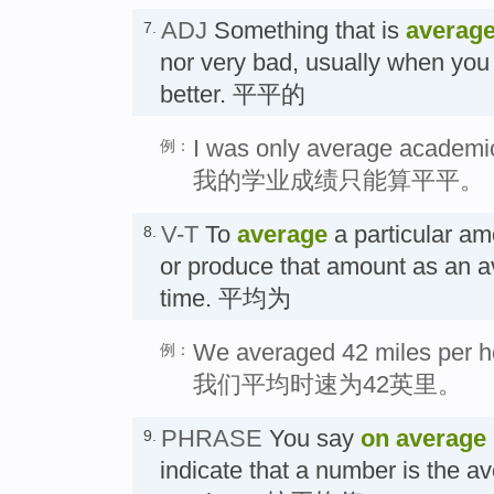
ADJ
Something that is
averag
7.
nor very bad, usually when you
better. 平平的
I was only average academic
例：
我的学业成绩只能算平平。
V-T
To
average
a particular am
8.
or produce that amount as an a
time. 平均为
We averaged 42 miles per h
例：
我们平均时速为42英里。
PHRASE
You say
on average
9.
indicate that a number is the a