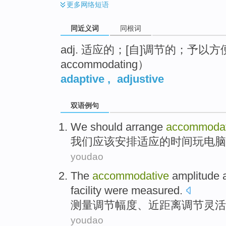
更多
网络短语
同近义词
同根词
adj. 适应的；[自]调节的；予
accommodating）
adaptive
,
adjustive
双语例句
We
should
arrange
accommodat
我们
应该
安排
适应
的
时间
玩
电脑
youdao
The
accommodative
amplitude
facility were
measured
.
测量
调节
幅度
、
近
距离调节灵活
youdao