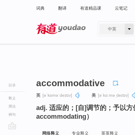
词典
翻译
有道精品课
云笔记
中英
有道 - 网易旗下搜索
accommodative
目录
英
[əˈkɒməˈdeɪtɪv]
美
[əˈkɑːməˌdeɪtɪv]
释义
adj. 适应的；[自]调节的；予
用法
例句
accommodating）
go
网络释义
专业释义
英英释义