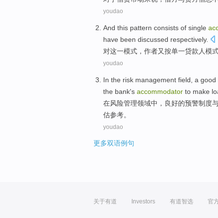
youdao
And
this
pattern
consists of
single
ac
have been discussed
respectively
.
对
这
一
模式
，作者又按单一贷款人模
youdao
In
the
risk
management
field
,
a good
the
bank
's
accommodator
to make lo
在
风险
管理
领域
中，
良好
的
预警
制度
估参考。
youdao
更多双语例句
关于有道
Investors
有道智选
官