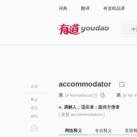
词典
翻译
有道精品课
中
有道 - 网易旗下搜索
accommodator
目录
英
[əˈkɒmədeɪtə(r)]
美
[əˈkɑːm
释义
n. 调解人；适应者；提供方便者
用法
[ 复数 accommodators ]
例句
网络释义
专业释义
英英
go