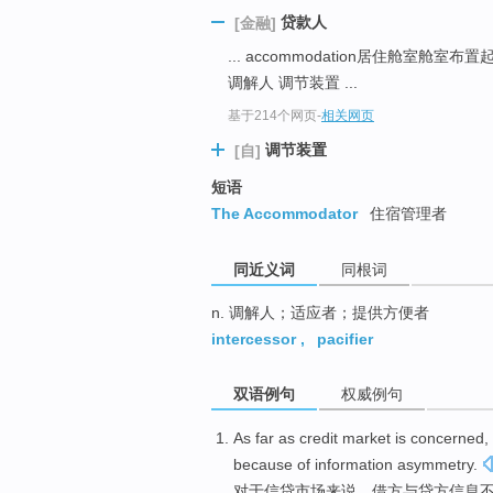
top
贷款人
[金融]
... accommodation居住舱室舱室
调解人 调节装置 ...
基于214个网页
-
相关网页
调节装置
[自]
短语
The Accommodator
住宿管理者
同近义词
同根词
n. 调解人；适应者；提供方便者
intercessor
,
pacifier
双语例句
权威例句
As
far as
credit
market
is
concerned
,
because
of
information
asymmetry
.
对于
信贷
市场
来说
，
借方
与
贷方
信息