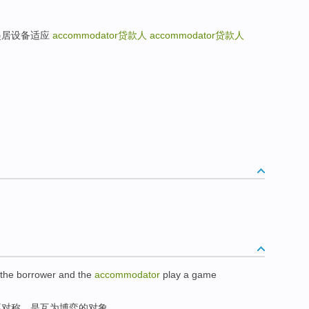
布置起居设备适应
accommodator
贷款人
accommodator
贷款人
the borrower
and
the
accommodator
play a
game
不对称
，
是
互为
博弈
的
对象。