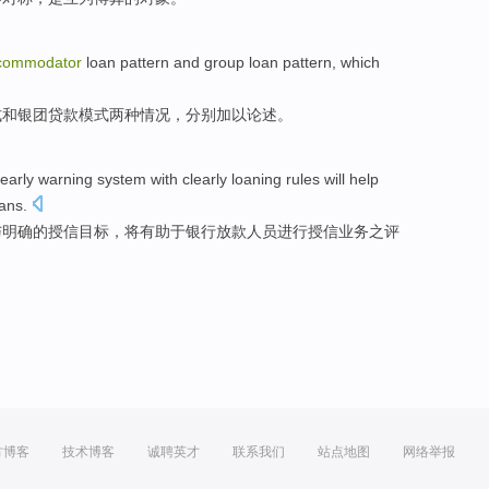
commodator
loan
pattern
and group
loan
pattern
, which
式
和
银团
贷款
模式两种情况，分别
加以
论述。
early warning
system
with
clearly
loaning rules
will
help
ans
.
与
明确
的
授信
目标，
将
有助于
银行
放款
人员进行授信业务之评
方博客
技术博客
诚聘英才
联系我们
站点地图
网络举报