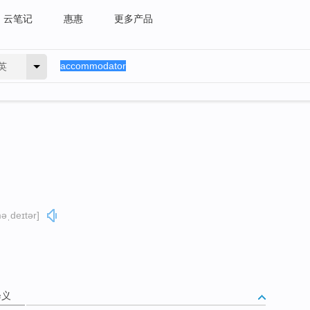
云笔记
惠惠
更多产品
英
əˌdeɪtər]
释义