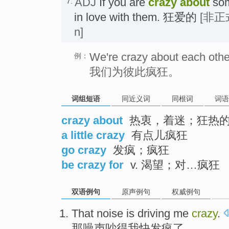
ADJ
If you are
crazy about
som
7.
in love with them. 狂爱的
[非正
n]
We're crazy about each othe
例：
我们为彼此疯狂。
词组短语
同近义词
同根词
词语
crazy about
热衷，着迷；狂热
a little crazy
有点儿疯狂
go crazy
发疯；疯狂
be crazy for
v. 渴望；对…疯狂
双语例句
原声例句
权威例句
That
noise
is driving
me
crazy
.
那
噪声吵
得
我
快发疯了
。