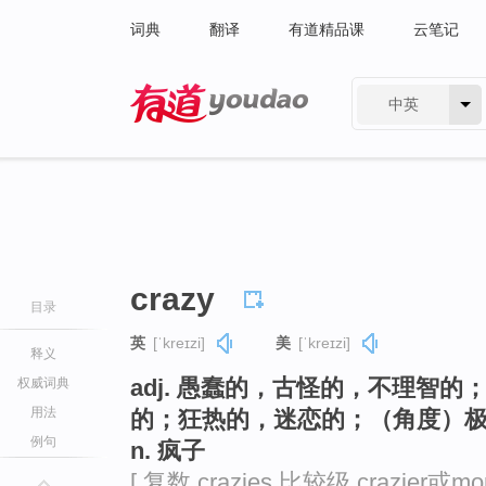
词典
翻译
有道精品课
云笔记
中英
有道 - 网易旗下搜索
crazy
目录
英
[ˈkreɪzi]
美
[ˈkreɪzi]
释义
adj. 愚蠢的，古怪的，不理智
权威词典
用法
的；狂热的，迷恋的；（角度）
例句
n. 疯子
[ 复数 crazies 比较级 crazier或mo