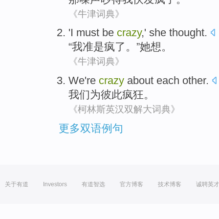
《牛津词典》
'
I
must
be
crazy
,'
she
thought
.
“
我
准
是
疯了
。”
她
想
。
《牛津词典》
We
're
crazy
about
each other
.
我们
为
彼此
疯狂
。
《柯林斯英汉双解大词典》
更多双语例句
关于有道
Investors
有道智选
官方博客
技术博客
诚聘英