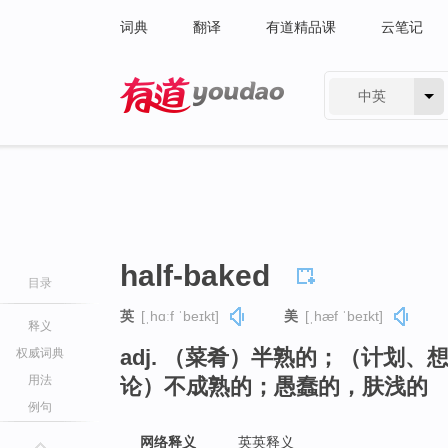
词典
翻译
有道精品课
云笔记
中英
有道 - 网易旗下搜索
half-baked
目录
英
[ˌhɑːf ˈbeɪkt]
美
[ˌhæf ˈbeɪkt]
释义
adj. （菜肴）半熟的；（计划
权威词典
用法
论）不成熟的；愚蠢的，肤浅的
例句
网络释义
英英释义