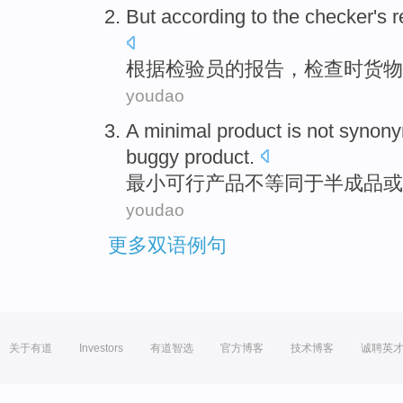
But
according to
the
checker
's
r
根据
检验员
的
报告
，检查时
货物
youdao
A
minimal
product
is not
synony
buggy
product.
最小可行
产品
不
等同于
半成品
或
youdao
更多双语例句
关于有道
Investors
有道智选
官方博客
技术博客
诚聘英