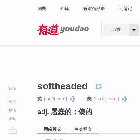
词典
翻译
有道精品课
云笔记
中英
有道 - 网易旗下搜索
softheaded
目录
英
[ˈsɒfthedɪd]
美
[ˈsɔːftˌhedɪd]
释义
adj. 愚蠢的；傻的
用法
例句
网络释义
英英释义
go