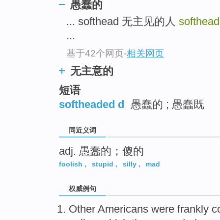
愚蠢的
top
... softhead 无主见的人
softhea
...
基于42个网页
-
相关网页
无主意的
短语
softheaded d
愚蠢的 ; 愚蠢既
同近义词
adj. 愚蠢的；傻的
foolish
,
stupid
,
silly
,
mad
权威例句
Other Americans were frankly c