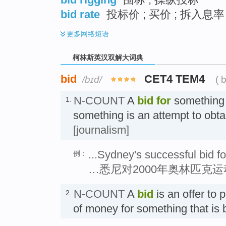
bid rate
投标价 ; 买价 ; 拆入息率 
更多
网络短语
柯林斯英汉双解大词典
bid
CET4 TEM4
/bɪd/
( 
N-COUNT
A
bid
for
something
1.
something is an attempt to obt
[journalism]
...Sydney's successful bid 
例：
…悉尼对2000年奥林匹克
N-COUNT
A
bid
is an offer to 
2.
of money for something that is