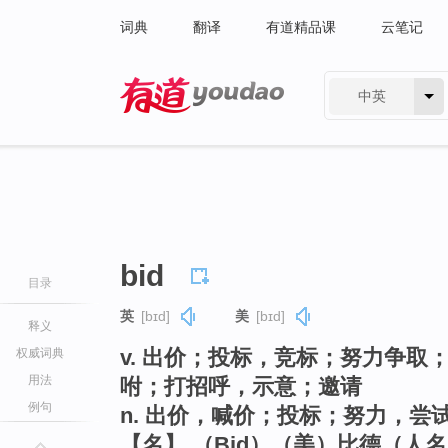
词典
翻译
有道精品课
云笔记
中英
有道 - 网易旗下搜索
bid
目录
英
[bɪd]
美
[bɪd]
释义
v. 出价；投标，竞标；努力争
权威词典
用法
咐；打招呼，示意；邀请
例句
n. 出价，喊价；投标；努力，尝
【名】 （Bid）（美）比德（人