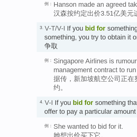
Hanson made an agreed takeo
例：
汉森按约定出价3.51亿美
V-T/V-I
If you
bid
for
something
3.
something, you try to obtain 
争取
Singapore Airlines is rumour
例：
management contract to run 
据传，新加坡航空公司正在
约。
V-I
If you
bid
for
something that
4.
offer to pay a particular amoun
She wanted to bid for it.
例：
她想出价买下它。