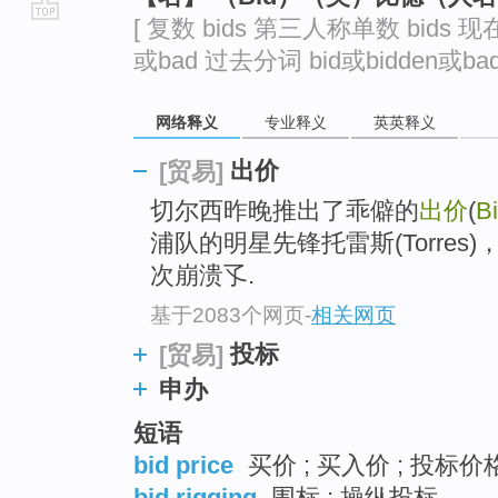
[ 复数 bids 第三人称单数 bids 现在
go
或bad 过去分词 bid或bidden或bad
top
网络释义
专业释义
英英释义
出价
[贸易]
切尔西昨晚推出了乖僻的
出价
(
B
浦队的明星先锋托雷斯(Torre
次崩溃孓.
基于2083个网页
-
相关网页
投标
[贸易]
申办
短语
bid price
买价 ; 买入价 ; 投标价格
bid rigging
围标 ; 操纵投标