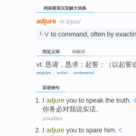
柯林斯英汉双解大词典
adjure
/əˈdʒʊə/
V
to command, often by exacti
1.
同近义词
同根词
vt. 恳请，恳求；起誓；（以起
require
,
order
,
command
双语例句
I
adjure
you
to speak the
truth
.
你
务必对
我
说实话
。
youdao
I
adjure
you
to spare
him
.