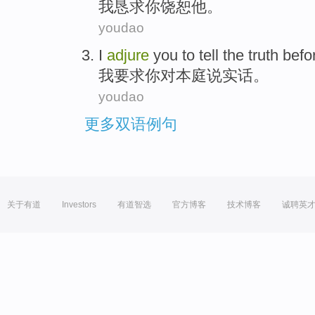
我
恳求
你
饶恕
他
。
youdao
I
adjure
you
to tell the truth befo
我
要求
你
对本
庭
说实话
。
youdao
更多双语例句
关于有道
Investors
有道智选
官方博客
技术博客
诚聘英