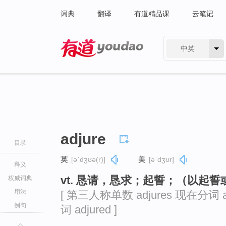
词典
翻译
有道精品课
云笔记
中英
有道 - 网易旗下搜索
adjure
目录
英
[əˈdʒʊə(r)]
美
[əˈdʒʊr]
释义
vt. 恳请，恳求；起誓；（以起
权威词典
用法
[ 第三人称单数 adjures 现在分词 ad
例句
词 adjured ]