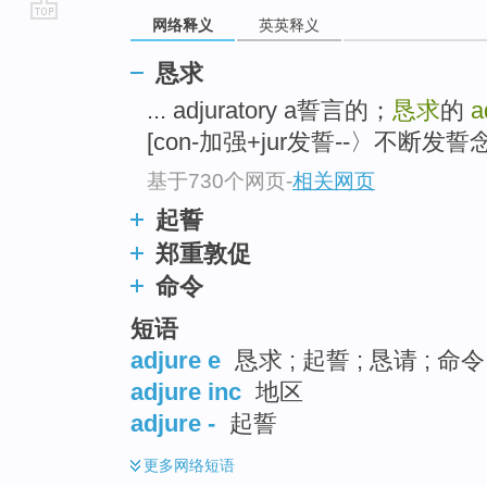
网络释义
英英释义
go
top
恳求
... adjuratory a誓言的；
恳求
的
a
[con-加强+jur发誓--〉不断发誓
基于730个网页
-
相关网页
起誓
郑重敦促
命令
短语
adjure e
恳求 ; 起誓 ; 恳请 ; 命令
adjure inc
地区
adjure -
起誓
更多
网络短语