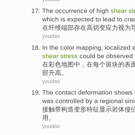
The
occurrence
of
high
shear
st
which is expected
to lead to
cra
在
纤维
端部
存在
高
切变
应力视为
youdao
In
the
color
mapping
,
localized
shear
stress
could be
observed
在
彩色
地图
中，
在
每个
斑块
的
表
部
升高
。
youdao
The
contact
deformation
shows 
was
controlled by
a
regional
sini
接触
带构造
变形
特征
显示
岩体
侵
用。
youdao