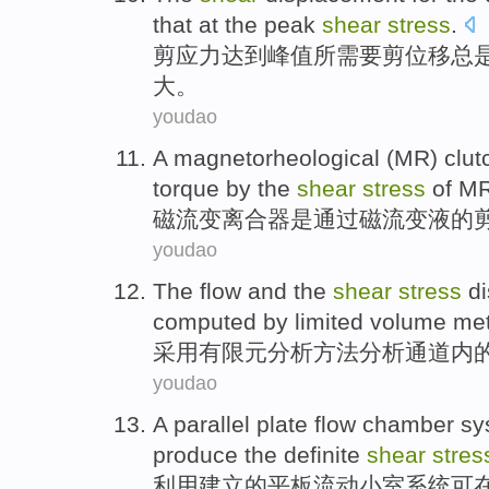
that at the
peak
shear
stress
.
剪应力
达到峰值
所需要
剪
位移
总
大。
youdao
A
magnetorheological
(MR)
clut
torque
by
the
shear
stress
of
M
磁
流变
离合器
是
通过
磁流变
液
的
youdao
The
flow
and
the
shear
stress
di
computed
by limited volume
me
采用有限元分析
方法
分析
通道
内
youdao
A
parallel plate
flow
chamber
sy
produce
the
definite
shear
stres
利用
建立
的
平板
流动
小室
系统
可