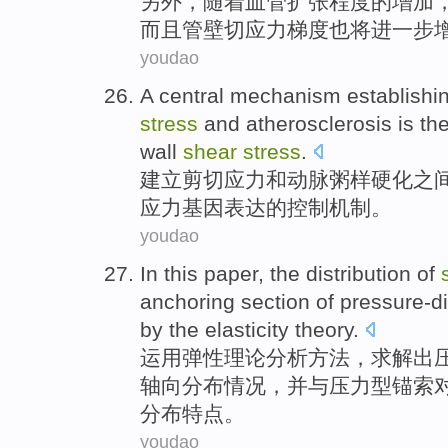
另外
，随着
血管
扩张
程度的增加
而且管壁切应力梯度也将进一步
youdao
A
central
mechanism
establishi
stress
and
atherosclerosis
is
th
wall
shear
stress
.
建立
剪切
应力
和
动脉
粥样
硬化
之
应力
基因
表达
的
控制
机制。
youdao
In this
paper
, the
distribution
of
anchoring
section
of
pressure-d
by
the
elasticity
theory
.
运用弹性
理论
分析
方法，求解出
轴向
分布
情况，并与压力型锚索
分布特点。
youdao