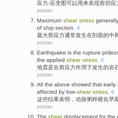
应力-应变
图
可以
用来表现
剪切
应
youdao
Maximum
shear
stress
generall
of
ship section
.
最大
剪应力
通常
发生
在
剖面
的
中
youdao
Earthquake
is
the
rupture
prdes
the
applied
shear
stress
.
地震
是
在
剪应力
作用
下
发生
的
岩
youdao
All
the above
showed that
early
affected by low-
shear
stress
.
这些
结果
表明，
动脉粥样硬化
早
youdao
The
shear
displacement
for the