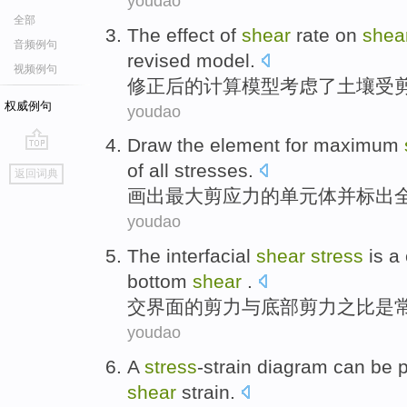
youdao
全部
The
effect
of
shear
rate
on
shea
音频例句
revised
model
.
视频例句
修正后
的
计算模型考虑
了
土壤受
权威例句
youdao
Draw
the
element
for
maximum
go
of
all
stresses
.
返回词典
top
画出
最大
剪应力
的
单元
体
并
标出
youdao
The interfacial
shear
stress
is
a 
bottom
shear
.
交界
面的
剪力
与
底部
剪力
之
比
是
youdao
A
stress
-strain
diagram
can be
p
shear
strain
.