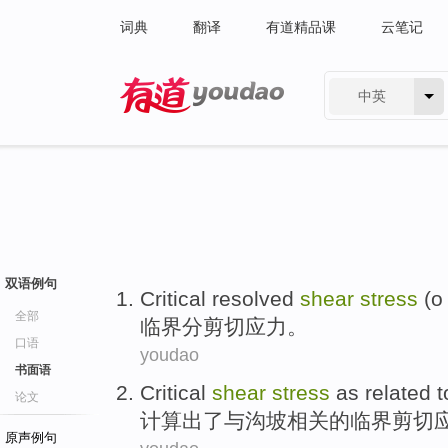
词典
翻译
有道精品课
云笔记
中英
有道 - 网易旗下搜索
双语例句
Critical
resolved
shear
stress
(o 
全部
临界
分剪切
应力
。
口语
youdao
书面语
Critical
shear
stress
as
related
t
论文
计算出
了
与
沟
坡
相关
的
临界
剪切
原声例句