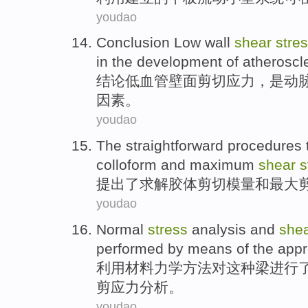
youdao
Conclusion
Low
wall
shear
stre
in the development
of
atheroscl
结论
低
血管
壁面
剪切
应力
，
是
动
因素
。
youdao
The
straightforward
procedures
colloform
and
maximum
shear
s
提出了求解胶体
剪切
模
量
和
最大
youdao
Normal
stress
analysis
and
she
performed
by means
of
the
app
利用
材料
力学
方法
对
这种
梁进行
剪应力
分析。
youdao