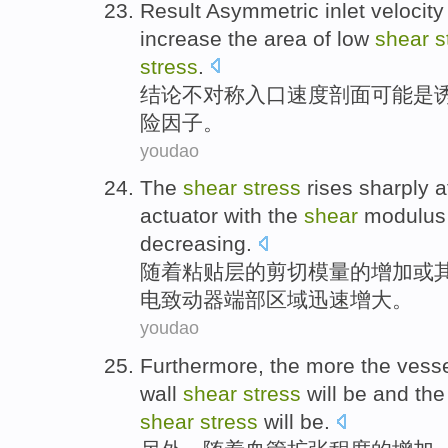
Result
Asymmetric
inlet
velocity
increase the area of low
shear
s
stress
.
结论
不对称
入口
速度
剖面
可能
是
险因子。
youdao
The
shear
stress
rises
sharply
a
actuator
with the
shear
modulu
decreasing
.
随着粘贴层的
剪切
模量
的
增加
或
电
致动器端部
区域
迅速
增大。
youdao
Furthermore
, the more the
vess
wall
shear
stress
will
be and th
shear
stress
will be.