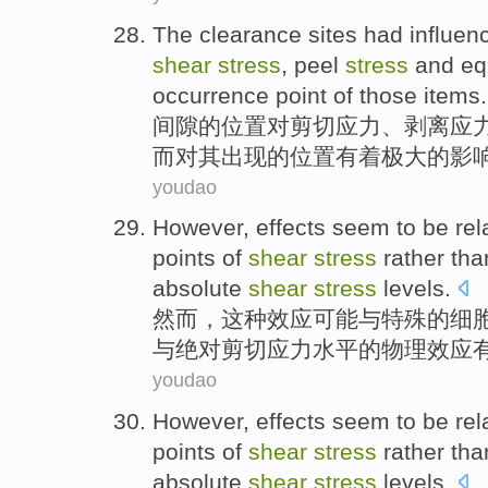
The clearance
sites
had influen
shear
stress
,
peel
stress
and
eq
occurrence
point
of
those items.
间隙
的
位置
对
剪切
应力
、
剥离
应
而
对
其
出现的位置有着极大的影
youdao
However
,
effects
seem to be
rel
points
of
shear
stress
rather
tha
absolute
shear
stress
levels.
然而
，这种
效应
可能与
特殊
的
细
与
绝对
剪切应力水平的
物理
效应
youdao
However
,
effects
seem to be
rel
points
of
shear
stress
rather
tha
absolute
shear
stress
levels.