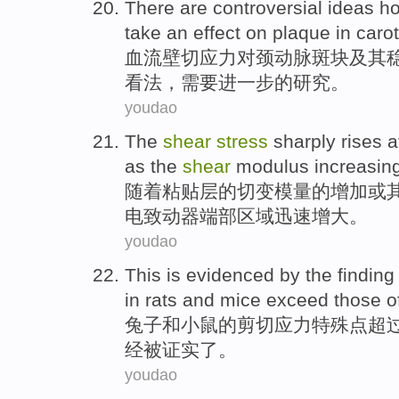
There are controversial
ideas h
take
an
effect
on
plaque
in
carot
血流
壁
切
应力
对
颈
动脉
斑块
及其
看法
，
需要
进一步的研究。
youdao
The
shear
stress
sharply
rises
a
as the
shear
modulus
increasin
随着粘贴层
的
切变
模量
的
增加
或
电致动器
端
部区域
迅速
增大。
youdao
This
is evidenced
by
the
finding
in rats
and
mice
exceed those
o
兔子
和
小鼠
的
剪切
应力
特殊
点
超
经
被
证实了。
youdao