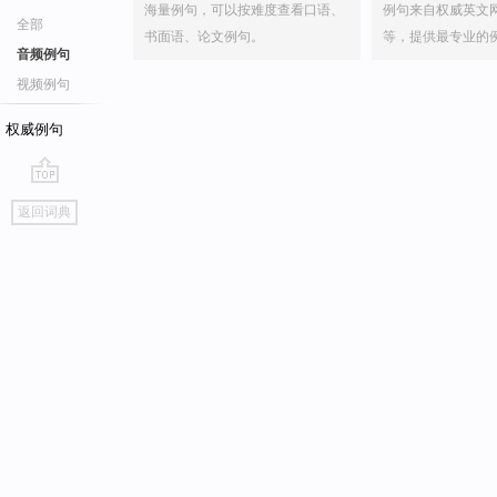
海量例句，可以按难度查看口语、
例句来自权威英文
全部
书面语、论文例句。
等，提供最专业的
音频例句
视频例句
权威例句
go
返回词典
top