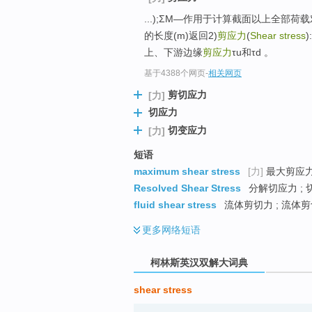
go
...);ΣM―作用于计算截面以上全部荷
top
的长度(m)返回2)
剪应力
(
Shear stress
上、下游边缘
剪应力
τu和τd 。
基于4388个网页
-
相关网页
剪切应力
[力]
切应力
切变应力
[力]
短语
maximum shear stress
[力]
最大剪应力 
Resolved Shear Stress
分解切应力 ; 
fluid shear stress
流体剪切力 ; 流体剪
更多
网络短语
柯林斯英汉双解大词典
shear stress