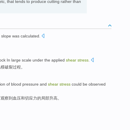
etc, that tends to produce cutting rather than
 slope
was calculated
.
。
ock
In
large
scale
under the
applied
shear
stress
.
规模
破裂
过程。
ion
of
blood pressure
and
shear
stress
could be
observed
可
观察到
血压
和
切
应力
的
局部
升高
。