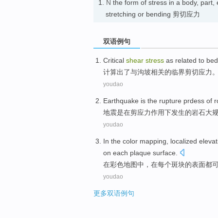
1.
N
the form of stress in a body, part, 
stretching or bending 剪切应力
双语例句
Critical
shear
stress
as
related
to
bed
计算出
了
与
沟
坡
相关
的
临界
剪切
应力
youdao
Earthquake
is
the
rupture
prdess
of
r
地震
是
在
剪应力
作用
下
发生
的
岩石
大
youdao
In
the
color
mapping
,
localized
elevat
on
each
plaque
surface
.
在
彩色
地图
中，
在
每个
斑块
的
表面
都
youdao
更多双语例句