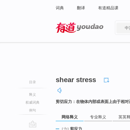
词典
翻译
有道精品课
中
有道 - 网易旗下搜索
shear stress
目录
释义
剪切应力：在物体内部或表面上由于相对
权威词典
例句
网络释义
专业释义
英英
剪应力
[力]