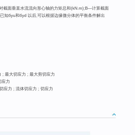
载对截面垂直水流流向形心轴的力矩总和(kN.m);B―计算截面
):已知бyu和бyd 以后,可以根据边缘微分体的平衡条件解出
; 最大切应力 ; 最大剪切应力
切应力
切应力 ; 流体切应力 ; 切应力