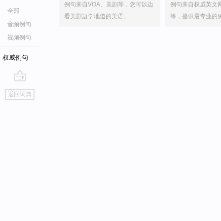
例句来自VOA、美剧等，您可以边
例句来自权威英文
全部
看美剧边学地道的美语。
等，提供最专业的
音频例句
视频例句
权威例句
go
返回词典
top