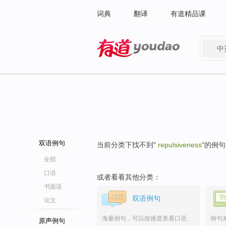
词典
翻译
有道精品课
中
有道 - 网易旗下搜索
双语例句
当前分类下找不到"
repulsiveness
"的例
全部
口语
或者看看其他分类：
书面语
双语例句
论文
海量例句，可以按难度查看口语、
例句
原声例句