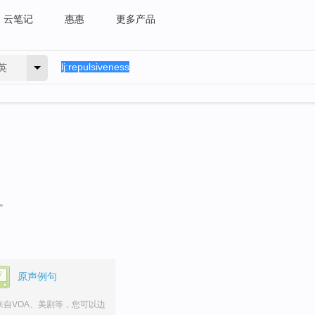
云笔记
惠惠
更多产品
英
句。
原声例句
来自VOA、美剧等，您可以边