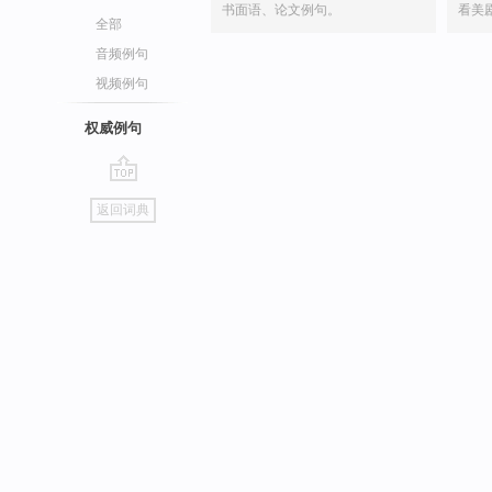
书面语、论文例句。
看美
全部
音频例句
视频例句
权威例句
go
返回词典
top