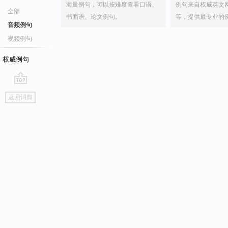
海量例句，可以按难度查看口语、
例句来自权威英文
全部
书面语、论文例句。
等，提供最专业的
音频例句
视频例句
权威例句
go
返回词典
top