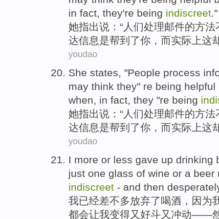
in fact
, they're
being
indiscreet
."
她
指出说
：“
人们
处理
邮件的方法
达
信息
是帮到了你，而
实际上
这
youdao
She
states
, "
People
process
inf
may
think they
"
re
being
helpful
when
,
in fact
, they "re being
ind
她
指出说
：“
人们
处理
邮件的方法
达
信息
是
帮到了
你
，而
实际上
这
youdao
I
more or less
gave up
drinking
just
one
glass of
wine
or
a
beer
indiscreet
-
and then
desperatel
我
已经
差不多
放弃
了
喝酒
，
因为
都会让
我
变得
又好斗
又
冲动——