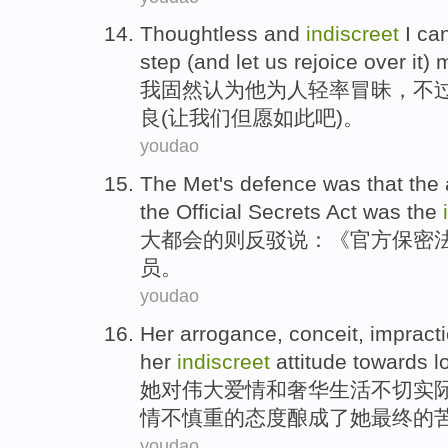
Thoughtless and
indiscreet
I
can
step (and
let
us
rejoice over it)
我
固然
认为
他
为人
轻率
冒昧，
不
良
(
让
我们
但愿如此吧)。
youdao
The Met
's
defence was
that
the
the
Official
Secrets
Act
was
the
大都会
的
则
反驳
说：《
官方
保密
员。
youdao
Her
arrogance
, conceit,
impracti
her
indiscreet
attitude towards
l
她
对
伟大
爱情
和
奢华生活
不切实
情
不慎重的
态度
酿成了
她最终
的
youdao