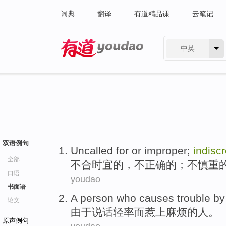
词典
翻译
有道精品课
云笔记
中英
有道 - 网易旗下搜索
双语例句
Uncalled for
or improper
;
indisc
全部
不合
时宜
的，
不
正确的；不慎重
口语
youdao
书面语
A
person who
causes
trouble
by
论文
由于
说话
轻率
而惹
上麻烦
的
人
。
原声例句