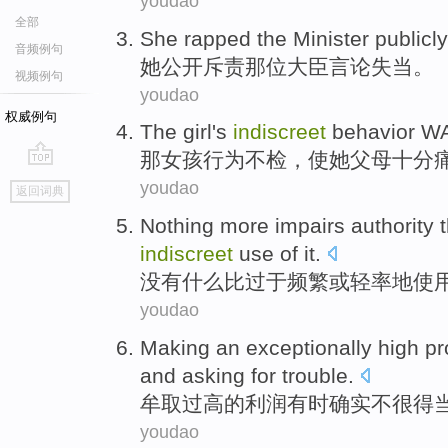
youdao
全部
She
rapped
the
Minister
publicly
音频例句
她
公开
斥责
那位
大臣
言论
失当
。
视频例句
youdao
权威例句
The
girl
's
indiscreet
behavior
WA
那
女孩
行为
不检
，使
她
父母
十分
go
youdao
返回词典
top
Nothing
more
impairs
authority
indiscreet
use
of
it.
没有什么
比
过于
频繁
或
轻率地
使
youdao
Making an exceptionally
high
pr
and
asking
for
trouble
.
牟取
过高
的
利润
有时
确实不很得
youdao