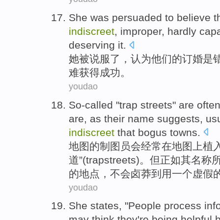
She
was
persuaded to
believe
t
indiscreet
,
improper
,
hardly
capa
deserving it.
她
被
说服
了，
认为
他们
的
订婚
是
难
获得成功
。
youdao
So-called
"
trap
streets
"
are
ofte
are,
as
their
name
suggests,
us
indiscreet
that
bogus
towns
.
地图
的制图员
会经常
在地图上
植
道
”(trap
streets
)。
但
正如
其
名称
的地点，不会
卤莽
到用一个
虚假
youdao
She
states
, "
People
process
inf
may
think
they
're
being
helpful