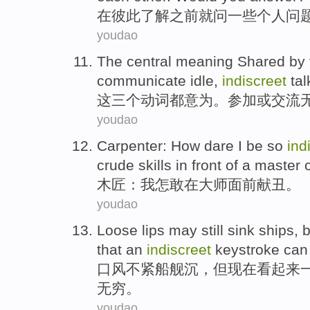
在
彼此
了解
之前
就
问
一些
个人
问
youdao
The
central
meaning
Shared by
communicate
idle
,
indiscreet
tal
这
三
个动词
都
意
为。
参加
或
交流
youdao
Carpenter
: How
dare
I
be so
ind
crude skills
in
front
of a
master
o
木匠
：
我
怎
敢
在
大师
面前
献丑
。
youdao
Loose
lips may still
sink
ships
,
b
that
an
indiscreet
keystroke
can
口风不
紧
船舰
沉
，
但
现在
看起来
无穷。
youdao