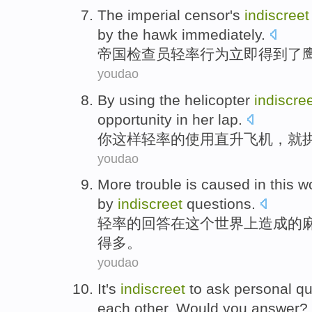
The imperial
censor's
indiscreet
by the hawk
immediately
.
帝国
检查员
轻率
行为
立即
得到
了
youdao
By
using
the helicopter
indiscre
opportunity
in
her
lap.
你
这样
轻率
的
使用
直升
飞机
，
就
youdao
More
trouble
is
caused
in
this
w
by
indiscreet
questions
.
轻率
的
回答
在
这个
世界上
造成
的
得多。
youdao
It
's
indiscreet
to
ask
personal
qu
each other
.
Would
you answer?