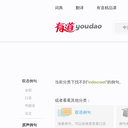
词典
翻译
有道精品课
中
有道 - 网易旗下搜索
双语例句
当前分类下找不到"
indiscreet
"的例句。
全部
口语
或者看看其他分类：
书面语
双语例句
论文
海量例句，可以按难度查看口语、
例句
原声例句