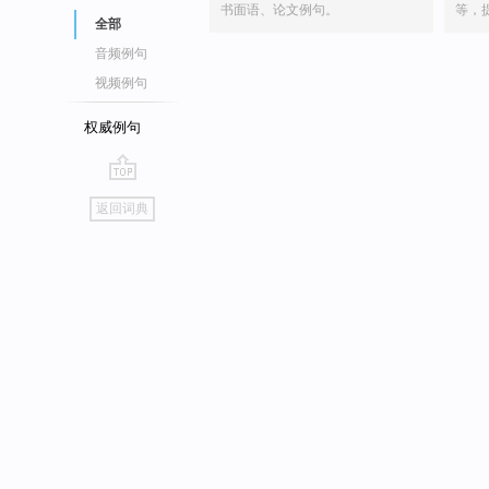
书面语、论文例句。
等，
全部
音频例句
视频例句
权威例句
go
返回词典
top