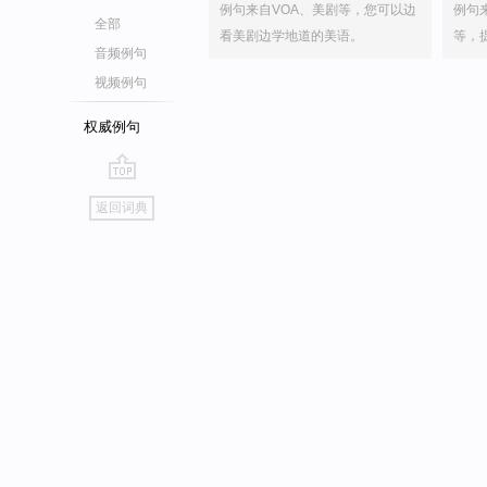
例句来自VOA、美剧等，您可以边
例句
全部
看美剧边学地道的美语。
等，
音频例句
视频例句
权威例句
go
返回词典
top