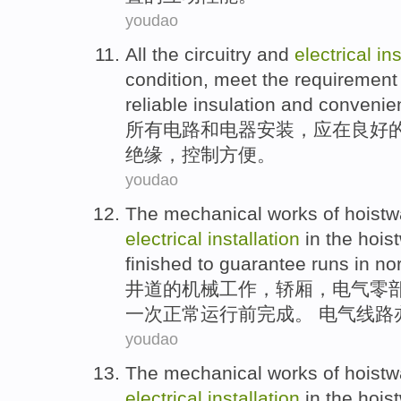
youdao
All
the
circuitry
and
electrical
ins
condition
,
meet the
requirement
reliable
insulation
and
convenie
所有
电路
和
电器
安装
，
应
在
良好
绝缘
，
控制
方便
。
youdao
The
mechanical
works
of
hoistw
electrical
installation
in the hoi
finished
to guarantee
runs
in
no
井
道
的
机械
工作
，
轿
厢，
电气
零
一次
正常
运行
前
完成
。 电气线路
youdao
The
mechanical
works
of hoist
electrical
installation
in
the hoist