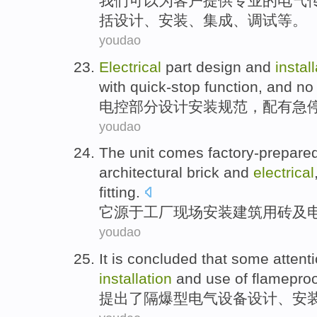
我们
可以
为
客户提供
专业
的
电气
括
设计
、
安装
、
集成
、
调试
等
。
youdao
Electrical
part
design
and
instal
with
quick-stop
function
, and
no
电控
部分
设计
安装
规范
，
配有
急
youdao
The unit
comes factory-prepare
architectural
brick
and
electrical
fitting
.
它
源于
工厂
现场
安装
建筑
用砖
及
youdao
It is concluded
that some
attent
installation
and
use
of flamepro
提出
了隔爆
型
电气
设备
设计
、
安