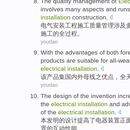
The
quality
management
of
Elec
involves
many aspects
and run
installation
construction.
电气
安装
工程
施工
质量
管理
涉及
施工
的
全过程
。
youdao
With the
advantages
of
both for
products
are
suitable
for
all-wea
electrical
installation
.
该
产品
集
国内外
母线
之
优点
，
全
youdao
The
design
of
the
invention
incr
the
electrical
installation
and
ad
of the
electrical
installation
.
本发明
的
设计
提高
了
电器
装置
正
置的
互动
性能
。