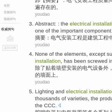
䣃【摘要】：
电气
安装
工程
质量
全部
遍存在
的
。
音频例句
youdao
视频例句
Abstract
: : the
electrical
installa
权威例句
one
of the
important
component
摘要
：
电气
安装
工程
是
建筑
工程
youdao
go
返回词典
top
None
of the
elements
,
except
s
installation
, has been screwed i
除了
贴
着墙壁
安装
的
电气
设备外
的墙面上。
youdao
Lighting
and
electrical
installati
thousands of
varieties
, the
prod
the
CCC
.