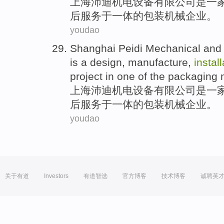
上海
沛迪
机电
设备
有限
公司
是
一
后
服务
于
一体
的
包装
机械
企业
。
youdao
Shanghai
Peidi
Mechanical an
is
a
design
,
manufacture
,
instal
project
in
one
of the
packaging
上海
沛迪
机电
设备
有限
公司
是
一
后
服务
于
一体
的
包装
机械
企业
。
youdao
关于有道
Investors
有道智选
官方博客
技术博客
诚聘英