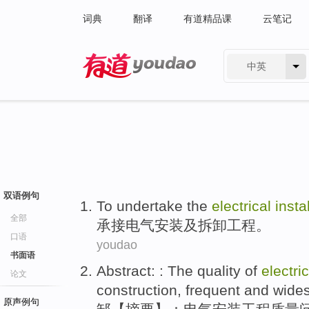
词典
翻译
有道精品课
云笔记
中英
有道 - 网易旗下搜索
双语例句
To undertake
the
electrical
insta
全部
承接
电气
安装
及
拆卸
工程。
口语
youdao
书面语
Abstract: : The
quality
of
electric
论文
construction
,
frequent
and
wide
原声例句