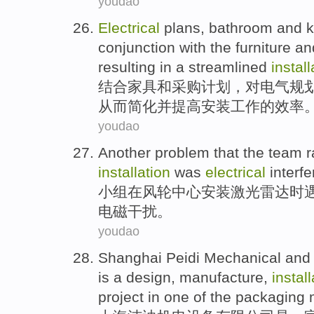
youdao
Electrical
plans
,
bathroom
and
k
conjunction with
the
furniture
an
resulting in
a
streamlined
install
结合
家具
和
采购
计划
，对
电气
规
从而
简化
并提高安装工作的效率
youdao
Another
problem
that
the
team
r
installation
was
electrical
interf
小组
在
风轮
中心
安装
激光雷达时
电磁干扰。
youdao
Shanghai
Peidi
Mechanical an
is
a
design
,
manufacture
,
instal
project
in
one
of the
packaging