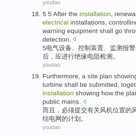
youdao
5 5
After
the
installation
,
renewa
electrical
installations
,
controllin
warning
equipment
shall
go
thr
detection
.
5
电气
设备
、
控制
装置
、
监测
报警
后
，
应
进行
绝缘
电阻
检测
。
youdao
Furthermore
, a
site
plan
showin
turbine
shall be
submitted
,
toge
installation
showing
how
the pla
public
mains
.
而且
，
必须
提交有关
风机
位置
的
结
电网
的
计划
。
youdao