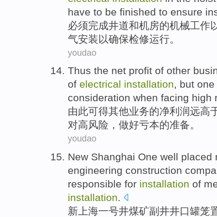
have to be
finished
to
ensure
in
必须
完成
井道
和
机房
的
机械
工作
气
安装
以
确保
检修
运行
。
youdao
Thus the
net profit
of
other
busi
of
electrical
installation
,
but
one
consideration
when facing
high
由此
可得
其他
业务
的
净利润
远
高
对
高风险
，
做好亏本
的准备。
youdao
New
Shanghai
One
well placed
engineering
construction
compa
responsible for
installation
of
me
installation
.
新
上海
一
号
井煤矿
副井
井口
罐笼