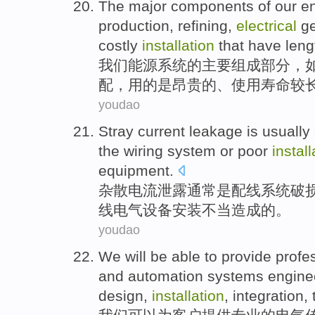
The
major
components
of
our
e
production
,
refining
,
electrical
ge
costly
installation
that
have leng
我们
能源
系统
的
主要
组成
部分，
配
，用的
是
昂贵
的、使用寿命
较
youdao
Stray
current
leakage
is
usually
the
wiring
system
or
poor
install
equipment
.
杂散
电流
泄露
通常
是
配线
系统
破
线
电气
设备
安装
不当造成
的。
youdao
We
will be able
to
provide
profe
and
automation
systems
engine
design
,
installation
,
integration
,