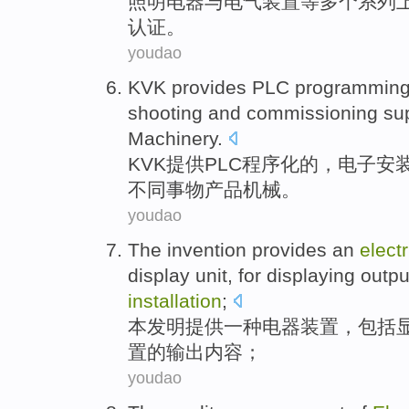
照明电器
与
电气
装置
等
多个
系列
认证
。
youdao
KVK
provides
PLC
programmin
shooting
and
commissioning
su
Machinery
.
KVK
提供
PLC
程序化
的，
电子
安
不同事物
产品
机械
。
youdao
The invention
provides
an
electr
display
unit
,
for
displaying
outpu
installation
;
本
发明
提供
一种
电器
装置
，
包括
置
的
输出
内容
；
youdao