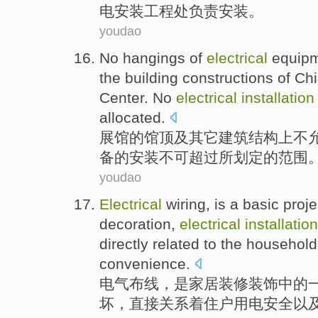
电
安装
工程处
负责
安装。
youdao
No
hangings
of
electrical
equip
the
building
constructions
of
Chin
Center. No
electrical
installation
allocated.
展馆
的
馆顶
及
其它
建筑
结构
上
不
备的
安装
不可
超过所划定的范围
youdao
Electrical
wiring
,
is
a
basic
proje
decoration
,
electrical
installation
directly
related
to the household
convenience
.
电气
布线
，
是
家居
装修
装饰
中的
坏
，
直接
关系
着
住户
用电
安全
以