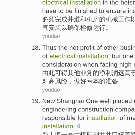
electrical
installation
in
the hoist
have to be
finished
to
ensure
in
必须
完成
井道
和
机房
的
机械
工作
气
安装
以
确保
检修
运行
。
youdao
Thus the
net profit
of
other
busi
of
electrical
installation
,
but
one
consideration
when facing
high
由此
可得
其他
业务
的
净利润
远
高
对
高风险
，
做好亏本
的准备。
youdao
New
Shanghai
One
well placed
engineering
construction
compa
responsible for
installation
of
me
installation
.
新
上海
一
号
井煤矿
副井
井口
罐笼