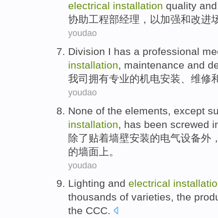
electrical
installation
quality
an
协助
工程部
经理
，
以
加强
和
改进
youdao
Division I
has a
professional
me
installation
,
maintenance
and
d
我司
拥有
专业
的
机电
安装
、
维修
youdao
None
of the
elements
,
except
s
installation
, has been screwed i
除了
贴
着墙壁
安装
的
电气
设备外
的墙面上。
youdao
Lighting
and
electrical
installati
thousands of
varieties
, the
prod
the
CCC
.