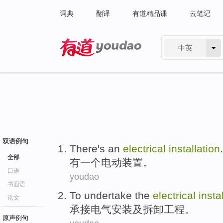
词典
翻译
有道精品课
云笔记
中英
有道 - 网易旗下搜索
双语例句
There's
an
electrical
installation
.
全部
有
一个
电动
装置
。
口语
youdao
书面语
To undertake
the
electrical
insta
论文
承接
电气
安装
及
拆卸
工程。
原声例句