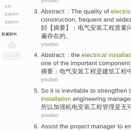
youdao
全部
Abstract: : The
quality
of
electric
音频例句
construction
,
frequent
and
wide
视频例句
䣃【摘要】：
电气
安装
工程
质量
权威例句
遍存在
的
。
youdao
go
Abstract
: : the
electrical
installa
返回词典
top
one
of the
important
component
摘要
：
电气
安装
工程
是
建筑
工程
youdao
So it
is
inevitable
to strengthen
installation
engineering
manage
所以
加强
机电
安装
工程
管理
是
无
youdao
Assist
the project
manager
to
e