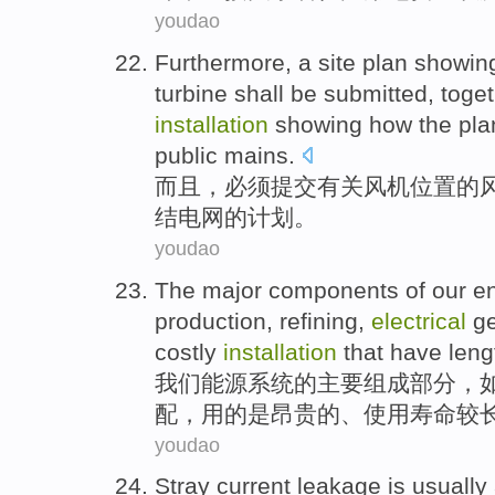
youdao
Furthermore
, a
site
plan
showin
turbine
shall be
submitted
,
toge
installation
showing
how
the pla
public
mains
.
而且
，
必须
提交有关
风机
位置
的
结
电网
的
计划
。
youdao
The
major
components
of
our
e
production
,
refining
,
electrical
ge
costly
installation
that
have leng
我们
能源
系统
的
主要
组成
部分，
配
，用的
是
昂贵
的、使用寿命
较
youdao
Stray
current
leakage
is
usually