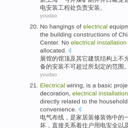
电
安装
工程处
负责
安装。
youdao
No
hangings
of
electrical
equip
the
building
constructions
of
Chin
Center. No
electrical
installation
allocated.
展馆
的
馆顶
及
其它
建筑
结构
上
不
备的
安装
不可
超过所划定的范围
youdao
Electrical
wiring
,
is
a
basic
proje
decoration
,
electrical
installation
directly
related
to the household
convenience
.
电气
布线
，
是
家居
装修
装饰
中的
坏
，
直接
关系
着
住户
用电
安全
以