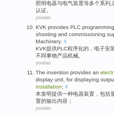
照明电器
与
电气
装置
等
多个
系列
认证
。
youdao
KVK
provides
PLC
programmin
shooting
and
commissioning
su
Machinery
.
KVK
提供
PLC
程序化
的，
电子
安
不同事物
产品
机械
。
youdao
The invention
provides
an
electr
display
unit
,
for
displaying
outpu
installation
;
本
发明
提供
一种
电器
装置
，
包括
置
的
输出
内容
；
youdao