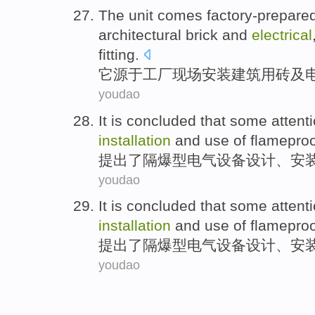
The unit
comes factory-prepare
architectural
brick
and
electrical
fitting
.
它
源于
工厂
现场
安装
建筑
用砖
及
youdao
It is concluded
that some
attent
installation
and
use
of flamepro
提出
了隔爆
型
电气
设备
设计
、
安
youdao
It is concluded
that some
attent
installation
and
use
of flamepro
提出
了隔爆
型
电气
设备
设计
、
安
youdao