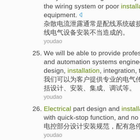
the
wiring
system
or
poor
install
equipment
.
杂散
电流
泄露
通常
是
配线
系统
破
线
电气
设备
安装
不当造成
的。
youdao
We
will be able
to
provide
profe
and
automation
systems
engine
design
,
installation
,
integration
,
我们
可以
为
客户提供
专业
的
电气
括
设计
、
安装
、
集成
、
调试
等
。
youdao
Electrical
part
design
and
instal
with
quick-stop
function
, and
no
电控
部分
设计
安装
规范
，
配有
急
youdao