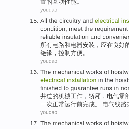
置的
互动
性能
。
youdao
All
the
circuitry
and
electrical
ins
condition
,
meet the
requirement
reliable
insulation
and
convenie
所有
电路
和
电器
安装
，
应
在
良好
绝缘
，
控制
方便
。
youdao
The
mechanical
works
of
hoistw
electrical
installation
in the hoi
finished
to guarantee
runs
in
no
井
道
的
机械
工作
，
轿
厢，
电气
零
一次
正常
运行
前
完成
。 电气线路
youdao
The
mechanical
works
of hoist