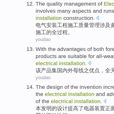
The
quality
management
of
Elec
involves
many aspects
and run
installation
construction.
电气
安装
工程
施工
质量
管理
涉及
施工
的
全过程
。
youdao
With the
advantages
of
both for
products
are
suitable
for
all-wea
electrical
installation
.
该
产品
集
国内外
母线
之
优点
，
全
youdao
The
design
of
the
invention
incr
the
electrical
installation
and
ad
of the
electrical
installation
.
本发明
的
设计
提高
了
电器
装置
正