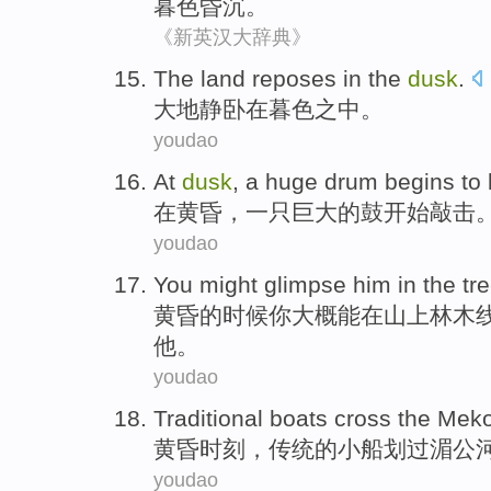
暮色
昏沉。
《新英汉大辞典》
The
land reposes
in
the
dusk
.
大地
静卧
在
暮色
之中。
youdao
At
dusk
,
a
huge
drum
begins to
在
黄昏
，
一
只巨大
的
鼓
开始
敲击
youdao
You
might
glimpse
him
in
the tre
黄昏的时候
你
大概能
在
山上
林木
他
。
youdao
Traditional
boats
cross
the Meko
黄昏
时刻，
传统
的
小船
划过
湄公
youdao