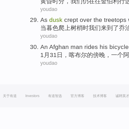
黄昏
时分，
我们
仍
在
往
金伯利行
youdao
As
dusk
crept over
the
treetops
当
暮色
爬
上
树梢时
我们
来到了乔
youdao
An
Afghan
man
rides
his
bicycle
1月
31日
，
喀布尔
的
傍晚
，
一个
youdao
关于有道
Investors
有道智选
官方博客
技术博客
诚聘英