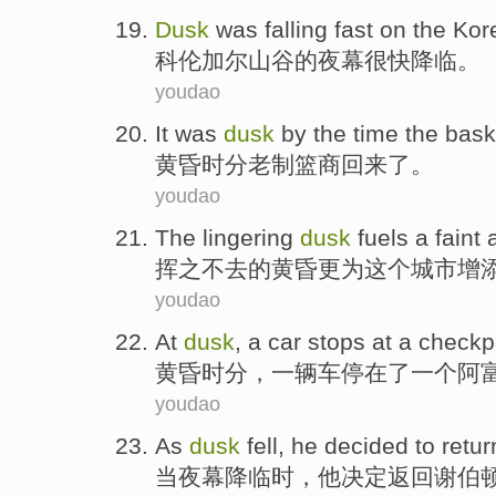
Dusk
was falling
fast
on
the
Kor
科伦
加尔
山谷
的
夜幕
很快
降临。
youdao
It was
dusk
by the
time
the bas
黄昏
时分
老
制篮商回来了。
youdao
The
lingering
dusk
fuels
a
faint
a
挥之不去
的
黄昏
更为这个城市增
youdao
At
dusk
,
a
car
stops
at
a checkpo
黄昏时分，
一
辆车
停
在了
一个阿
youdao
As
dusk
fell,
he
decided to
retur
当
夜幕
降临时，
他
决定
返回
谢伯