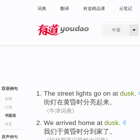
词典
翻译
有道精品课
云笔记
中英
有道 - 网易旗下搜索
双语例句
The street lights go
on at
dusk
.
全部
街灯
在
黄昏时分亮起来
。
口语
《牛津词典》
书面语
We
arrived home
at
dusk
.
论文
我们
于
黄昏
时分
到家
了。
原声例句