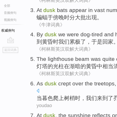
《柯林斯英汉双解大词典》
全部
At
dusk
bats
appear
in
vast num
音频例句
蝙蝠
于
傍晚
时分
大批
出现
。
视频例句
《牛津词典》
权威例句
By
dusk
we
were dog-tired
and
到
黄昏时
我们
累
极了，于是回家
go
《柯林斯英汉双解大词典》
返回词典
top
The lighthouse
beam
was
quite
灯塔
的
光柱
在
渐暗
的
黄昏
中
相当
《柯林斯英汉双解大词典》
As
dusk
crept over
the
treetops
当
暮色
爬
上
树梢时
，
我们
来到了
youdao
At
dusk
,
the sunshine
reflects
o