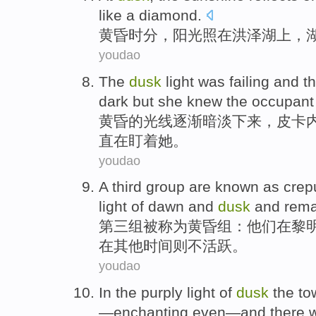
like
a diamond
.
黄昏
时分，
阳光
照
在
洪泽湖
上，
youdao
The
dusk
light
was failing and
th
dark
but
she
knew
the occupant
黄昏
的
光线
逐渐暗淡下来，
皮卡
直
在
盯着她。
youdao
A third
group
are known
as
crep
light of
dawn
and
dusk
and rema
第三
组
被
称为
黄昏
组：
他们
在
黎
在
其他
时间
则不活跃
。
youdao
In
the
purply
light of
dusk
the
to
—
enchanting
even
—and there