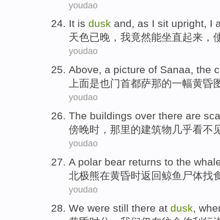
youdao
It is
dusk
and, as
I
sit
upright
, I
天色已晚
，
我
竟然
能坐
直起来
，
youdao
Above
,
a
picture
of Sanaa,
the
c
上面
是
也门
首都
萨那
的
一
幅
黄昏
youdao
The
buildings
over there
are
sca
傍晚时
，
那里
的
建筑物
几乎
看不
youdao
A polar bear
returns
to the
whal
北极熊
在黄昏
时
返回
鲸鱼
尸体
找
youdao
We
were
still there
at
dusk
, whe