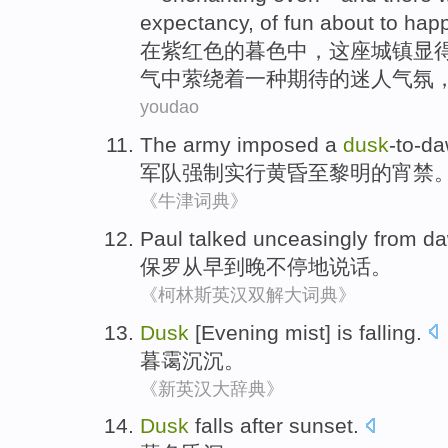
expectancy
,
of
fun
about
to
hap
在
紫红色
的
暮色
中，这座
城镇
显
气
中萦绕着
一
种
期待
的迷人气氛
youdao
The army
imposed
a
dusk
-to-d
军队
强制实行黄昏至
黎明
的宵禁
《牛津词典》
Paul
talked
unceasingly from d
保罗
从早到晚不停
地
说话
。
《柯林斯英汉双解大词典》
Dusk
[Evening mist] is falling.
暮霭沉沉
。
《新英汉大辞典》
Dusk
falls after sunset.