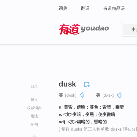
词典
翻译
有道精品课
中
有道 - 网易旗下搜索
dusk
目录
英
[dʌsk]
美
[dʌsk]
释义
n. 黄昏，傍晚；暮色；昏暗，幽暗
权威词典
v. <文>变暗，变黑；使变微暗
用法
adj. <文>幽暗的，昏暗的
例句
[ 复数 dusks 第三人称单数 dusks 现在分词 