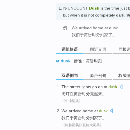
1.
N-UNCOUNT
Dusk
is the time just
but when it is not completely dark.
例：
We arrived home at dusk.
我们于黄昏时分到家了。
词组短语
同近义词
同根
at dusk
傍晚；黄昏时刻
双语例句
原声例句
权威
The street lights go
on at
dusk
.
街灯
在
黄昏时分亮起来
。
《牛津词典》
We
arrived home
at
dusk
.
我们
于
黄昏
时分
到家
了。
《柯林斯英汉双解大词典》