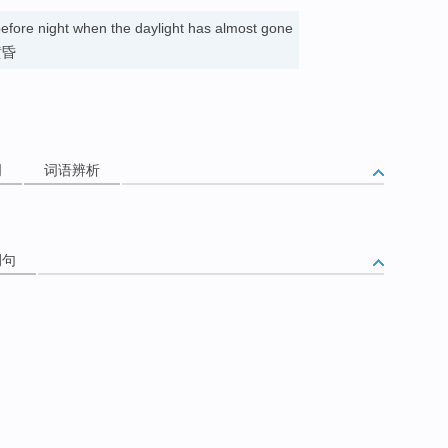
 before night when the daylight has almost gone
 黄昏
词
词语辨析
例句