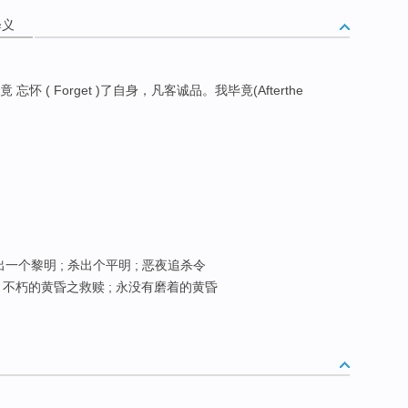
释义
 忘怀 ( Forget )了自身，凡客诚品。我毕竟(Afterthe
出一个黎明 ; 杀出个平明 ; 恶夜追杀令
; 不朽的黄昏之救赎 ; 永没有磨着的黄昏