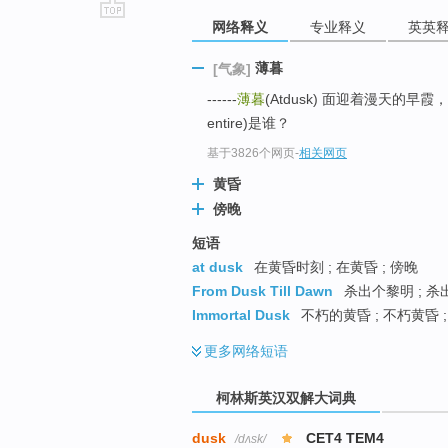
网络释义
专业释义
英英
go
top
薄暮
[气象]
------
薄暮
(Atdusk) 面迎着漫天的早霞，竟
entire)是谁？
基于3826个网页
-
相关网页
黄昏
傍晚
短语
at dusk
在黄昏时刻 ; 在黄昏 ; 傍晚
From Dusk Till Dawn
杀出个黎明 ; 杀
Immortal Dusk
不朽的黄昏 ; 不朽黄昏 
更多
网络短语
柯林斯英汉双解大词典
dusk
CET4 TEM4
/dʌsk/